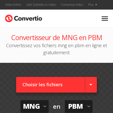
Video Editor
Add Subtitles to Video
Compress Video
Plus
Convertisseur de MNG en PBM
Convertissez vos fichiers mng en pbm en ligne et
gratuitement
Choisir les fichiers
MNG
PBM
en