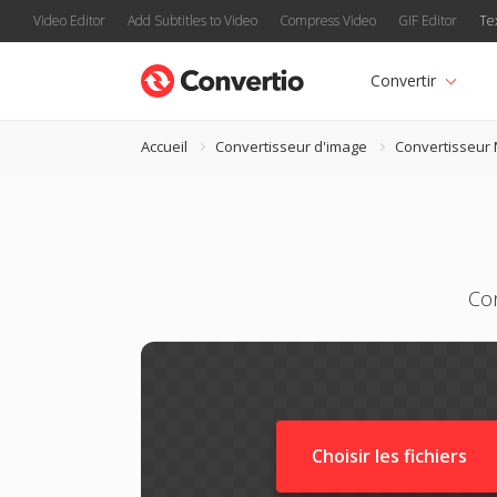
Video Editor
Add Subtitles to Video
Compress Video
GIF Editor
Te
Convertir
Accueil
Convertisseur d'image
Convertisseur
Con
Choisir les fichiers