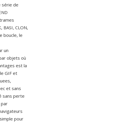
 série de
MEND
 trames
K, BASI, CLON,
 boucle, le
e
ur un
 par objets où
antages est la
le GIF et
quees,
ec et sans
é sans perte
 par
navigateurs
 simple pour