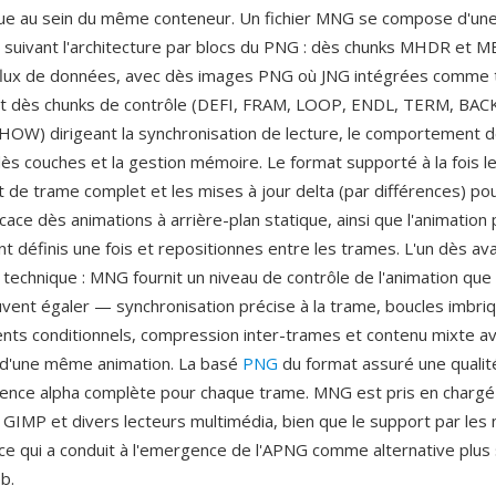
ue au sein du même conteneur. Un fichier MNG se compose d'une
) suivant l'architecture par blocs du PNG : dès chunks MHDR et 
 flux de données, avec dès images PNG où JNG intégrées comme
 et dès chunks de contrôle (DEFI, FRAM, LOOP, ENDL, TERM, BAC
HOW) dirigeant la synchronisation de lecture, le comportement de
ès couches et la gestion mémoire. Le format supporté à la fois l
de trame complet et les mises à jour delta (par différences) po
ace dès animations à arrière-plan statique, ainsi que l'animation
nt définis une fois et repositionnes entre les trames. L'un dès av
 technique : MNG fournit un niveau de contrôle de l'animation que 
vent égaler — synchronisation précise à la trame, boucles imbri
s conditionnels, compression inter-trames et contenu mixte av
 d'une même animation. La basé
PNG
du format assuré une qualit
ence alpha complète pour chaque trame. MNG est pris en chargé
GIMP et divers lecteurs multimédia, bien que le support par les 
, ce qui a conduit à l'emergence de l'APNG comme alternative plus
b.