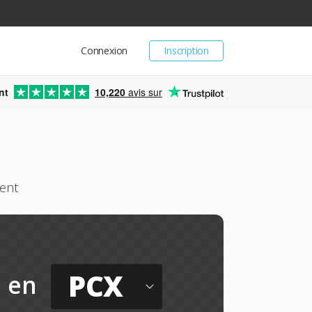
Connexion
Inscription
nt
10,220
avis sur
ment
PCX
en