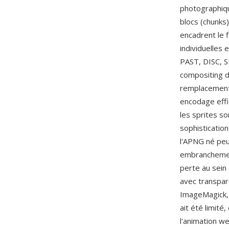
photographiq
blocs (chunks
encadrent le
individuelles
PAST, DISC, S
compositing d
remplacement 
encodage effic
les sprites so
sophistication
l'APNG né peu
embranchement
perte au sein
avec transpar
ImageMagick, 
ait été limité
l'animation we