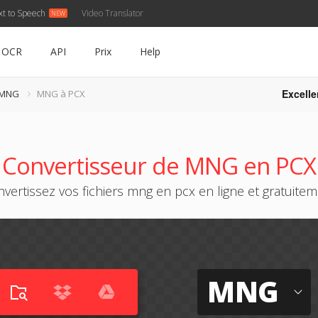
xt to Speech
Video Translator
OCR
API
Prix
Help
Excelle
 MNG
MNG à PCX
Convertisseur de MNG en PCX
vertissez vos fichiers mng en pcx en ligne et gratuite
MNG