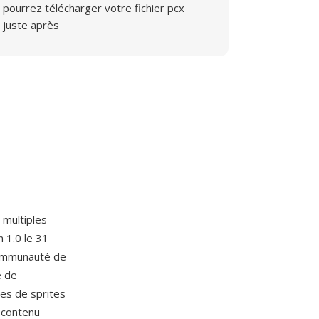
pourrez télécharger votre fichier pcx
juste après
 multiples
n 1.0 le 31
communauté de
é de
es de sprites
 contenu