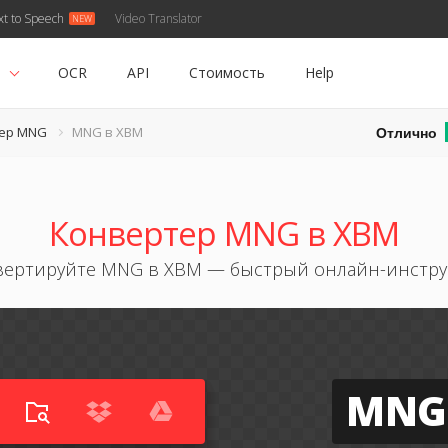
xt to Speech
Video Translator
ь
OCR
API
Стоимость
Help
Отлично
ер MNG
MNG в XBM
Конвертер MNG в XBM
вертируйте MNG в XBM — быстрый онлайн-инстру
MNG