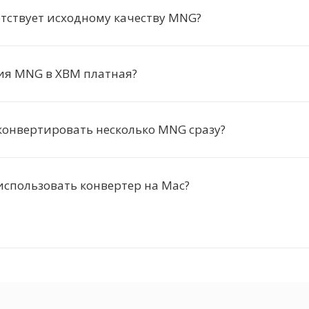
тствует исходному качеству MNG?
ия MNG в XBM платная?
конвертировать несколько MNG сразу?
спользовать конвертер на Mac?