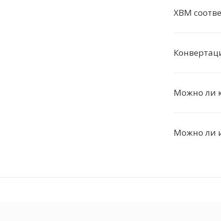
XBM соотве
Конвертац
Можно ли 
Можно ли и