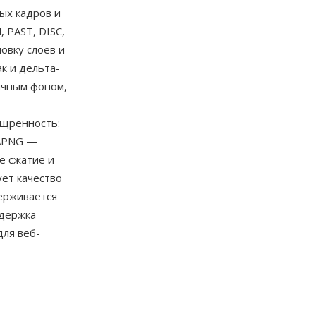
ых кадров и
 PAST, DISC,
овку слоев и
к и дельта-
ичным фоном,
ощренность:
 APNG —
е сжатие и
ет качество
ерживается
ддержка
для веб-