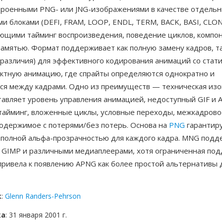
строенными PNG- или JNG-изображениями в качестве отдельн
 блоками (DEFI, FRAM, LOOP, ENDL, TERM, BACK, BASI, CLON,
ющими тайминг воспроизведения, поведение циклов, компон
амятью. Формат поддерживает как полную замену кадров, та
(различия) для эффективного кодирования анимаций со стат
ектную анимацию, где спрайты определяются однократно и
я между кадрами. Одно из преимуществ — техническая из
авляет уровень управления анимацией, недоступный GIF и
тайминг, вложенные циклы, условные переходы, межкадрово
одержимое с потерями/без потерь. Основа на
PNG
гарантиру
с полной альфа-прозрачностью для каждого кадра. MNG подд
, GIMP и различными медиаплеерами, хотя ограниченная по
привела к появлению APNG как более простой альтернативы 
к
:
Glenn Randers-Pehrson
ка
: 31 января 2001 г.