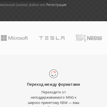
симальный размер файла или
Регистрация
Переход между форматами
Переходите от
неподдерживаемого MNG к
широко принятому XBM — ваш