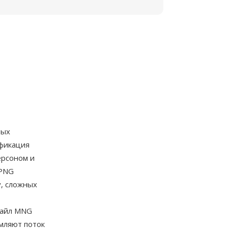
вых
ификация
ерсоном и
 PNG
, сложных
Файл MNG
мляют поток