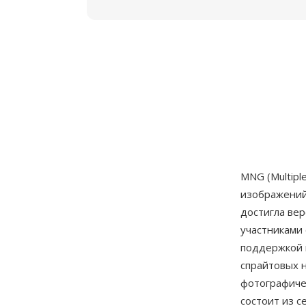
MNG (Multipl
изображений
достигла вер
участниками
поддержкой 
спрайтовых н
фотографиче
состоит из с