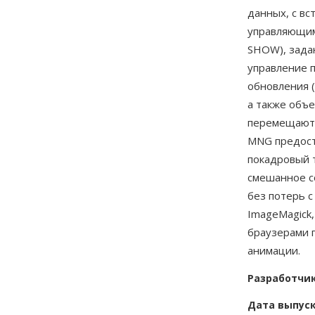
данных, с в
управляющими
SHOW), зада
управление п
обновления 
а также объ
перемещаютс
MNG предост
покадровый 
смешанное с
без потерь 
ImageMagick
браузерами 
анимации.
Разработчи
Дата выпус