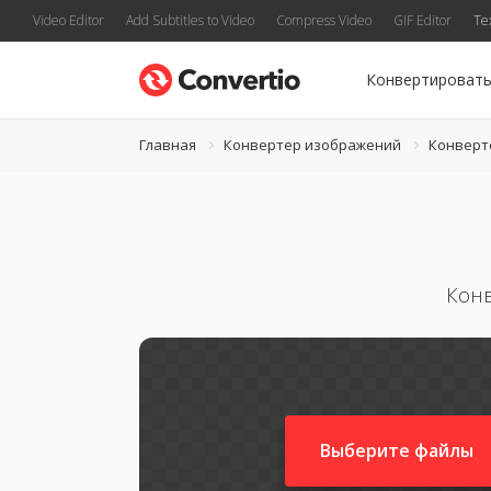
Video Editor
Add Subtitles to Video
Compress Video
GIF Editor
Te
Конвертироват
Главная
Конвертер изображений
Конверт
Кон
Выберите файлы