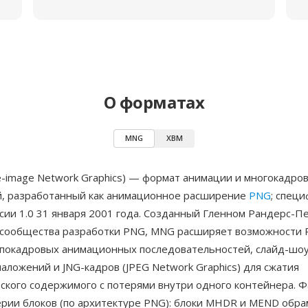
О форматах
MNG
XBM
e-image Network Graphics) — формат анимации и многокадро
, разработанный как анимационное расширение
PNG
; спец
сии 1.0 31 января 2001 года. Созданный Гленном Рандерс-П
 сообщества разработки PNG, MNG расширяет возможности
покадровых анимационных последовательностей, слайд-шоу
аложений и JNG-кадров (JPEG Network Graphics) для сжатия
ского содержимого с потерями внутри одного контейнера. 
ерии блоков (по архитектуре PNG): блоки MHDR и MEND обра