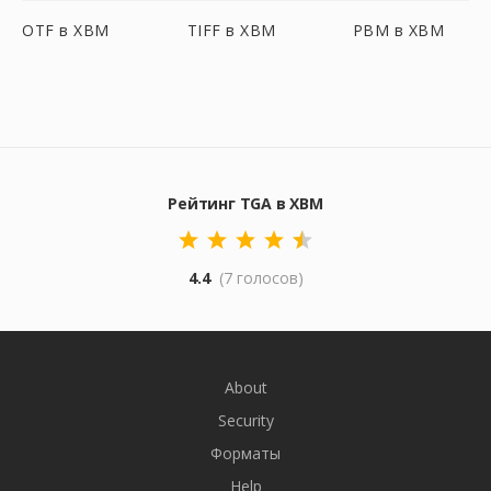
OTF в XBM
TIFF в XBM
PBM в XBM
Рейтинг TGA в XBM
4.4
(7 голосов)
About
Security
Форматы
Help