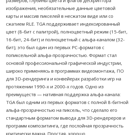
размеров, глубины цвета и флагов дескриптора
изображения, необязательные данные цветовой
карты и массив пикселей в несжатом виде или со
сжатием RLE. TGA поддерживает индексированный
цвет (8-бит с палитрой), полноцветный режим (15-бит,
16-бит, 24-бит) и полноцветный с альфа-каналом (32-
бит); это был один из первых PC-форматов с
попиксельной альфа-прозрачностью. Формат стал
основой профессиональной графической индустрии,
широко применяясь в программах видеомонтажа, ПО
для 3D-рендеринга и конвейерах разработки игр на
протяжении 1990-х и 2000-х годов. Одно из
преимуществ — нативная поддержка альфа-канала:
TGA был одним из первых форматов с полной 8-битной
альфа-прозрачностью на пиксель, что сделало его
стандартным форматом вывода для 3D-рендереров и
программ композитинга, где послойная прозрачность
критически важна. Простая, хорошо