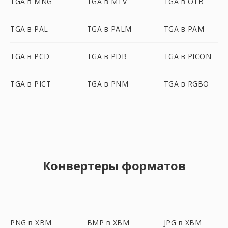
TGA в MNG
TGA в MTV
TGA в OTB
TGA в PAL
TGA в PALM
TGA в PAM
TGA в PCD
TGA в PDB
TGA в PICON
TGA в PICT
TGA в PNM
TGA в RGBO
Конвертеры форматов
PNG в XBM
BMP в XBM
JPG в XBM