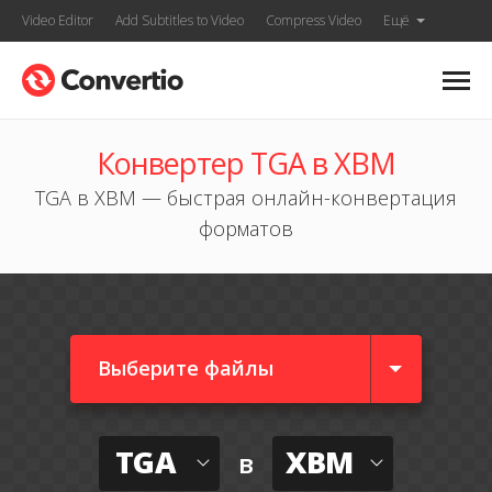
Video Editor
Add Subtitles to Video
Compress Video
Ещё
Конвертер TGA в XBM
TGA в XBM — быстрая онлайн-конвертация
форматов
Выберите файлы
TGA
XBM
в