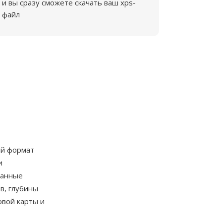
и вы сразу сможете скачать ваш xps-
файл
ый формат
и
данные
в, глубины
овой карты и