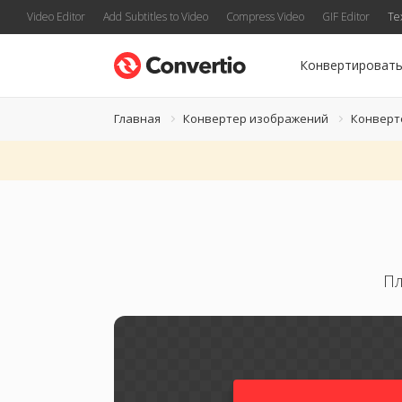
Video Editor
Add Subtitles to Video
Compress Video
GIF Editor
Te
Конвертироват
Главная
Конвертер изображений
Конверт
Пл