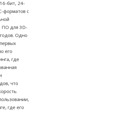
16-бит, 24-
PC-форматов с
ьной
 ПО для 3D-
 годов. Одно
 первых
ло его
нга, где
ованная
и
дов, что
корость
пользовании,
ге, где его