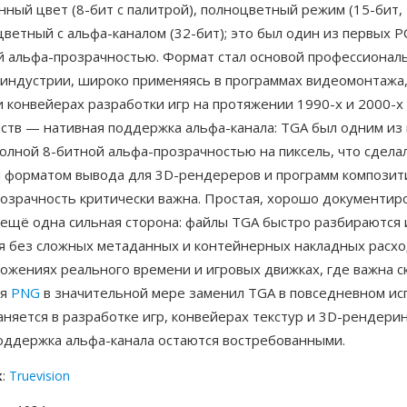
ный цвет (8-бит с палитрой), полноцветный режим (15-бит, 
цветный с альфа-каналом (32-бит); это был один из первых 
й альфа-прозрачностью. Формат стал основой профессионал
 индустрии, широко применяясь в программах видеомонтажа,
 конвейерах разработки игр на протяжении 1990-х и 2000-х
ств — нативная поддержка альфа-канала: TGA был одним из
олной 8-битной альфа-прозрачностью на пиксель, что сдела
 форматом вывода для 3D-рендереров и программ композити
розрачность критически важна. Простая, хорошо документир
 ещё одна сильная сторона: файлы TGA быстро разбираются 
я без сложных метаданных и контейнерных накладных расхо
ожениях реального времени и игровых движках, где важна с
тя
PNG
в значительной мере заменил TGA в повседневном ис
няется в разработке игр, конвейерах текстур и 3D-рендерин
поддержка альфа-канала остаются востребованными.
к
:
Truevision