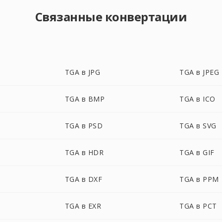
Связанные конвертации
TGA в JPG
TGA в JPEG
TGA в BMP
TGA в ICO
TGA в PSD
TGA в SVG
TGA в HDR
TGA в GIF
TGA в DXF
TGA в PPM
TGA в EXR
TGA в PCT