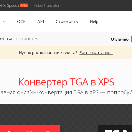
xt to Speech
Video Translator
ь
OCR
API
Стоимость
Help
Отлично
ер TGA
TGA в XPS
Нужно распознавание текста?
Распознать текст
Конвертер TGA в XPS
авная онлайн-конвертация TGA в XPS — попробу