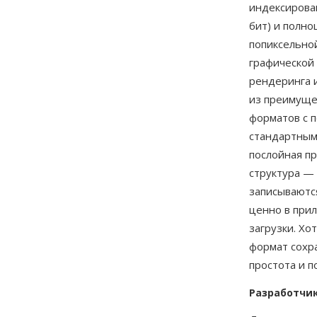
индексирован
бит) и полно
попиксельно
графической
рендеринга и
из преимуще
форматов с п
стандартным
послойная п
структура —
записываютс
ценно в прил
загрузки. Хо
формат сохра
простота и 
Разработчи