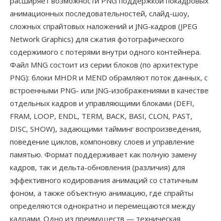
расширяет возможности PNG поддержкой покадровых
анимационных последовательностей, слайд-шоу,
сложных спрайтовых наложений и JNG-кадров (JPEG
Network Graphics) для сжатия фотографического
содержимого с потерями внутри одного контейнера.
Файл MNG состоит из серии блоков (по архитектуре
PNG): блоки MHDR и MEND обрамляют поток данных, с
встроенными PNG- или JNG-изображениями в качестве
отдельных кадров и управляющими блоками (DEFI,
FRAM, LOOP, ENDL, TERM, BACK, BASI, CLON, PAST,
DISC, SHOW), задающими тайминг воспроизведения,
поведение циклов, компоновку слоев и управление
памятью. Формат поддерживает как полную замену
кадров, так и дельта-обновления (различия) для
эффективного кодирования анимаций со статичным
фоном, а также объектную анимацию, где спрайты
определяются однократно и перемещаются между
кадрами. Одно из преимуществ — техническая