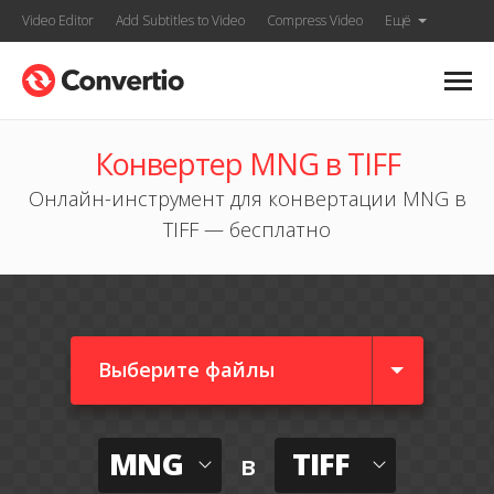
Video Editor
Add Subtitles to Video
Compress Video
Ещё
Конвертер MNG в TIFF
Онлайн-инструмент для конвертации MNG в
TIFF — бесплатно
Выберите файлы
MNG
TIFF
в