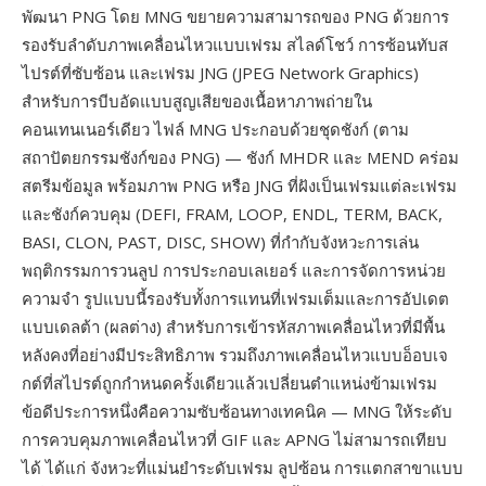
พัฒนา PNG โดย MNG ขยายความสามารถของ PNG ด้วยการ
รองรับลำดับภาพเคลื่อนไหวแบบเฟรม สไลด์โชว์ การซ้อนทับส
ไปรต์ที่ซับซ้อน และเฟรม JNG (JPEG Network Graphics)
สำหรับการบีบอัดแบบสูญเสียของเนื้อหาภาพถ่ายใน
คอนเทนเนอร์เดียว ไฟล์ MNG ประกอบด้วยชุดชังก์ (ตาม
สถาปัตยกรรมชังก์ของ PNG) — ชังก์ MHDR และ MEND คร่อม
สตรีมข้อมูล พร้อมภาพ PNG หรือ JNG ที่ฝังเป็นเฟรมแต่ละเฟรม
และชังก์ควบคุม (DEFI, FRAM, LOOP, ENDL, TERM, BACK,
BASI, CLON, PAST, DISC, SHOW) ที่กำกับจังหวะการเล่น
พฤติกรรมการวนลูป การประกอบเลเยอร์ และการจัดการหน่วย
ความจำ รูปแบบนี้รองรับทั้งการแทนที่เฟรมเต็มและการอัปเดต
แบบเดลต้า (ผลต่าง) สำหรับการเข้ารหัสภาพเคลื่อนไหวที่มีพื้น
หลังคงที่อย่างมีประสิทธิภาพ รวมถึงภาพเคลื่อนไหวแบบอ็อบเจ
กต์ที่สไปรต์ถูกกำหนดครั้งเดียวแล้วเปลี่ยนตำแหน่งข้ามเฟรม
ข้อดีประการหนึ่งคือความซับซ้อนทางเทคนิค — MNG ให้ระดับ
การควบคุมภาพเคลื่อนไหวที่ GIF และ APNG ไม่สามารถเทียบ
ได้ ได้แก่ จังหวะที่แม่นยำระดับเฟรม ลูปซ้อน การแตกสาขาแบบ