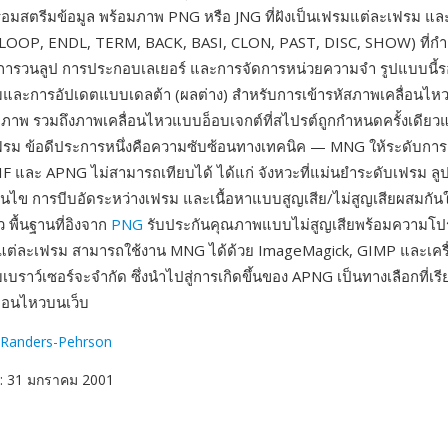
มสตรีมข้อมูล พร้อมภาพ PNG หรือ JNG ที่ฝังเป็นเฟรมแต่ละเฟรม และ
 LOOP, ENDL, TERM, BACK, BASI, CLON, PAST, DISC, SHOW) ที่กำ
การวนลูป การประกอบเลเยอร์ และการจัดการหน่วยความจำ รูปแบบนี้รอ
มและการอัปเดตแบบเดลต้า (ผลต่าง) สำหรับการเข้ารหัสภาพเคลื่อนไหวที่ม
ธิภาพ รวมถึงภาพเคลื่อนไหวแบบอ็อบเจกต์ที่สไปรต์ถูกกำหนดครั้งเดียวแ
ฟรม ข้อดีประการหนึ่งคือความซับซ้อนทางเทคนิค — MNG ให้ระดับกา
 GIF และ APNG ไม่สามารถเทียบได้ ได้แก่ จังหวะที่แม่นยำระดับเฟรม ล
อนไข การบีบอัดระหว่างเฟรม และเนื้อหาแบบสูญเสีย/ไม่สูญเสียผสมกั
ว พื้นฐานที่อิงจาก
PNG
รับประกันคุณภาพแบบไม่สูญเสียพร้อมความโปร
ต่ละเฟรม สามารถใช้งาน MNG ได้ด้วย ImageMagick, GIMP และเครื่อง
เบราว์เซอร์จะจำกัด ซึ่งนำไปสู่การเกิดขึ้นของ APNG เป็นทางเลือกที่เรี
ื่อนไหวบนเว็บ
 Randers-Pehrson
: 31 มกราคม 2001