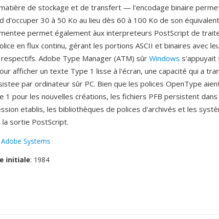
en matière de stockage et de transfert — l'encodage binaire permet
d d'occuper 30 à 50 Ko au lieu dès 60 à 100 Ko de son équivalent
mentee permet également àux interpreteurs PostScript de traite
ice en flux continu, gérant les portions ASCII et binaires avec le
s respectifs. Adobe Type Manager (ATM) sûr
Windows
s'appuyait 
our afficher un texte Type 1 lisse à l'écran, une capacité qui a tr
ssistee par ordinateur sûr PC. Bien que les polices OpenType aie
1 pour les nouvelles créations, les fichiers PFB persistent dans 
ession etablis, les bibliothèques de polices d'archivés et les sys
la sortie PostScript.
:
Adobe Systems
e initiale
: 1984