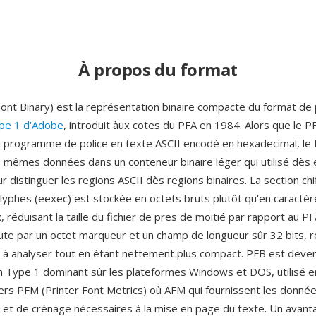
À propos du format
Font Binary) est la représentation binaire compacte du format de 
ype 1 d'Adobe
, introduit àux cotes du PFA en 1984. Alors que le P
 du programme de police en texte ASCII encodé en hexadecimal, le
 mêmes données dans un conteneur binaire léger qui utilisé dès
 distinguer les regions ASCII dès regions binaires. La section ch
lyphes (eexec) est stockée en octets bruts plutôt qu'en caractèr
réduisant la taille du fichier de pres de moitié par rapport au P
e par un octet marqueur et un champ de longueur sûr 32 bits, r
 à analyser tout en étant nettement plus compact. PFB est deven
on Type 1 dominant sûr les plateformes Windows et DOS, utilisé 
iers PFM (Printer Font Metrics) où AFM qui fournissent les donné
 et de crénage nécessaires à la mise en page du texte. Un avant