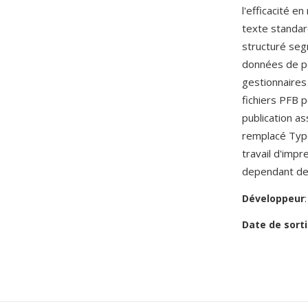
l'efficacité 
texte standar
structuré seg
données de pol
gestionnaire
fichiers PFB p
publication a
remplacé Type 
travail d'impr
dependant de 
Développeur
Date de sorti