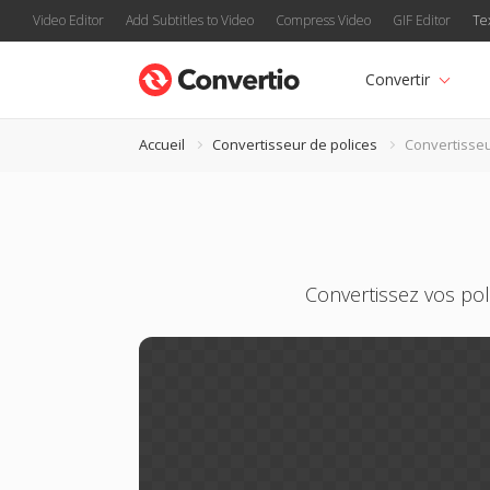
Video Editor
Add Subtitles to Video
Compress Video
GIF Editor
Te
Convertir
Accueil
Convertisseur de polices
Convertisse
Convertissez vos pol