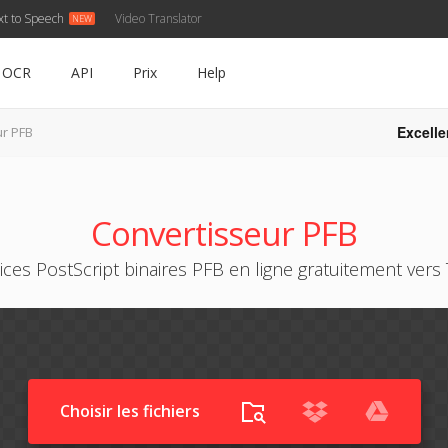
xt to Speech
Video Translator
OCR
API
Prix
Help
Excelle
ur PFB
Convertisseur PFB
ices PostScript binaires PFB en ligne gratuitement vers 
Choisir les fichiers