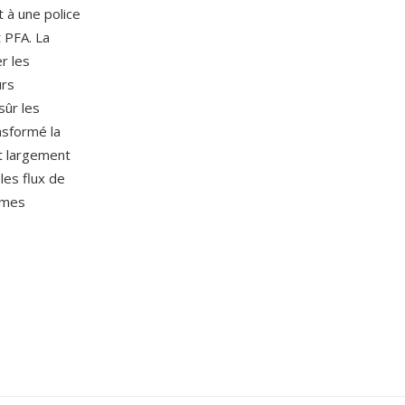
 à une police
 PFA. La
r les
urs
sûr les
ansformé la
nt largement
les flux de
tèmes