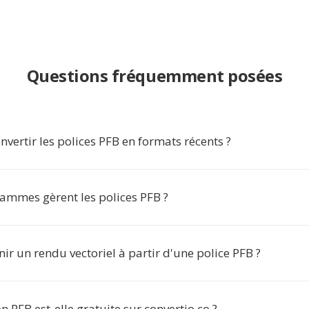
Questions fréquemment posées
vertir les polices PFB en formats récents ?
ammes gèrent les polices PFB ?
nir un rendu vectoriel à partir d'une police PFB ?
n PFB est-elle gratuite sur convertio.co ?