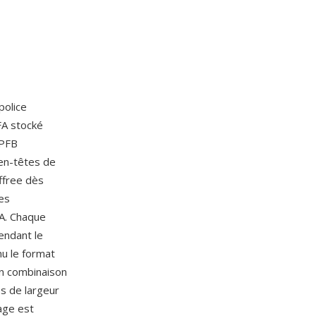
police
FA stocké
 PFB
 en-têtes de
iffree dès
es
FA. Chaque
endant le
u le format
en combinaison
es de largeur
age est