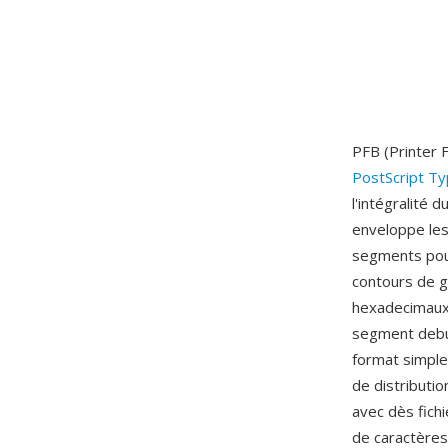
PFB (Printer 
PostScript T
l'intégralité
enveloppe les
segments pour
contours de g
hexadecimaux, 
segment debut
format simple
de distributi
avec dès fich
de caractères