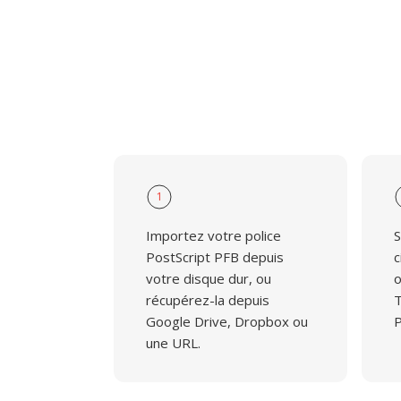
1
Importez votre police
S
PostScript PFB depuis
c
votre disque dur, ou
o
récupérez-la depuis
T
Google Drive, Dropbox ou
P
une URL.