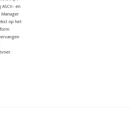
j ASCII- en
e Manager
ekst op het
tform
vervangen
,
tvoer.