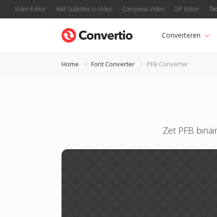
Video Editor
Add Subtitles to Video
Compress Video
GIF Editor
Te
Converteren
Home
Font Converter
PFB Converter
Zet PFB binai