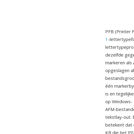
PFB (Printer 
1
-lettertype
lettertypepr
dezelfde gege
markeren als 
opgeslagen al
bestandsgroo
één markerbyt
is en tegelij
op Windows- e
AFM-bestanden
tekstlay-out.
betekent dat 
KB die het PF