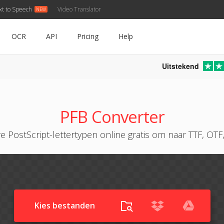
xt to Speech
Video Translator
OCR
API
Pricing
Help
Uitstekend
PFB Converter
re PostScript-lettertypen online gratis om naar TTF, OT
Kies bestanden