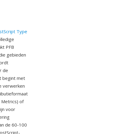
stScript Type
lledige
akt PFB
die gebieden
ordt
r de
t begint met
te verwerken
ributieformaat
 Metrics) of
jn voor
ering
van de 60-100
ostScript-