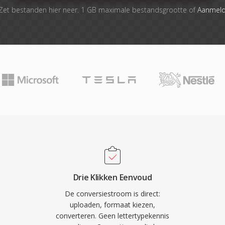
Zet bestanden hier neer. 1 GB maximale bestandsgrootte of
Aanmel
Drie Klikken Eenvoud
De conversiestroom is direct:
uploaden, formaat kiezen,
converteren. Geen lettertypekennis