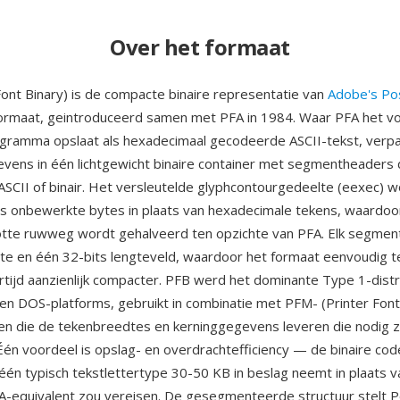
Over het formaat
Font Binary) is de compacte binaire representatie van
Adobe's Po
formaat, geintroduceerd samen met PFA in 1984. Waar PFA het vo
ogramma opslaat als hexadecimaal gecodeerde ASCII-tekst, verp
vens in één lichtgewicht binaire container met segmentheaders 
ASCII of binair. Het versleutelde glyphcontourgedeelte (eexec) w
s onbewerkte bytes in plaats van hexadecimale tekens, waardoo
tte ruwweg wordt gehalveerd ten opzichte van PFA. Elk segmen
e en één 32-bits lengteveld, waardoor het formaat eenvoudig 
kertijd aanzienlijk compacter. PFB werd het dominante Type 1-dist
n DOS-platforms, gebruikt in combinatie met PFM- (Printer Font
 die de tekenbreedtes en kerninggegevens leveren die nodig zi
 Één voordeel is opslag- en overdrachtefficiency — de binaire cod
één typisch tekstlettertype 30-50 KB in beslag neemt in plaats 
A-equivalent zou vereisen. De gesegmenteerde structuur stelt P