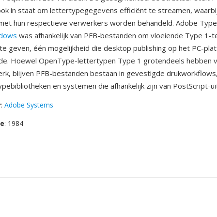
ook in staat om lettertypegegevens efficiënt te streamen, waarbi
n met hun respectieve verwerkers worden behandeld. Adobe Typ
dows
was afhankelijk van PFB-bestanden om vloeiende Type 1-t
e geven, één mogelijkheid die desktop publishing op het PC-pla
de. Hoewel OpenType-lettertypen Type 1 grotendeels hebben 
rk, blijven PFB-bestanden bestaan in gevestigde drukworkflows
ypebibliotheken en systemen die afhankelijk zijn van PostScript-ui
r
:
Adobe Systems
se
: 1984