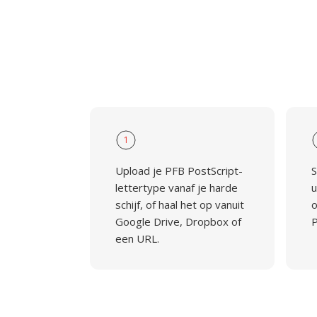
1
Upload je PFB PostScript-
S
lettertype vanaf je harde
u
schijf, of haal het op vanuit
o
Google Drive, Dropbox of
P
een URL.