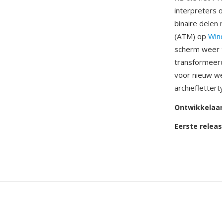
interpreters 
binaire dele
(ATM) op
Win
scherm weer t
transformeer
voor nieuw we
archieflettert
Ontwikkelaa
Eerste relea