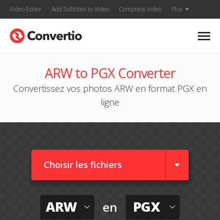
Video Editor
Add Subtitles to Video
Compress Video
Plus
ARW to PGX Converter
Convertissez vos photos ARW en format PGX en
ligne
Choisir les fichiers
ARW
PGX
en