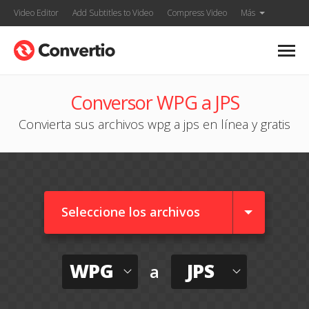
Video Editor
Add Subtitles to Video
Compress Video
Más
Conversor WPG a JPS
Convierta sus archivos wpg a jps en línea y gratis
Seleccione los archivos
WPG
JPS
a