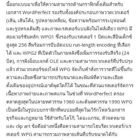
นี้ออกแบบมาเพื่อให้ความสามารถด้านกราฟิกดั้งเดิมสำหรับ
เอกสาร WordPerfect รองรับทั้งองค์ประกอบภาพวาดเวกเตอร์
(เส้น, เส้นโค้ง, รูปหลายเหลี่ยม, ข้อความพร้อมการระบุฟอนต์
และรูปทรงเติมสี) และภาพแรสเตอร์แบบฝังในไฟล์เดียว WPG มี
สองเวอร์ชันหลัก: WPG1 ซึ่งรองรับแรสเตอร์ 1 บิตและสีอินเด็กซ์
สูงสุด 256 สีพร้อมการบีบอัดแบบ run-length encoding ที่เลือก
ได้ และ WPG2 ที่เปิดตัวในภายหลังซึ่งเพิ่มการรองรับสีจริง (24
บิต), การฝังอ็อบเจกต์ OLE และความสามารถเวกเตอร์ที่ปรับปรุง
แล้ว ส่วนเวกเตอร์ของไฟล์ WPG จัดเก็บคำสั่งการวาดที่ไม่ขึ้นกับ
ความละเอียดซึ่งสามารถปรับขนาดและพิมพ์ที่ความละเอียด
ดั้งเดิมของอุปกรณ์เอาต์พุตใดก็ได้ ในขณะที่ส่วนแรสเตอร์จัดการ
เนื้อหาภาพถ่ายและภาพสแกน ในช่วงที่ WordPerfect ครอง
ตลาดสูงสุดในปลายทศวรรษ 1980 และต้นทศวรรษ 1990 WPG
เป็นหนึ่งในรูปแบบกราฟิกที่พบบ่อยที่สุดในเวิร์กโฟลว์เอกสาร
ธุรกิจและกฎหมาย ใช้สำหรับโลโก้, ไดอะแกรม, หัวจดหมาย
และ clip art ข้อดีอย่างหนึ่งคือความสามารถไฮบริดเวกเตอร์/แร
สเตอร์: WPG สามารถรวมภาพลายเส้นที่ปรับขนาดได้กับ