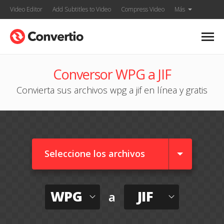
Video Editor
Add Subtitles to Video
Compress Video
Más
Conversor WPG a JIF
Convierta sus archivos wpg a jif en línea y gratis
Seleccione los archivos
WPG
JIF
a