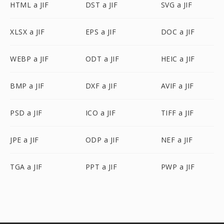
HTML a JIF
DST a JIF
SVG a JIF
XLSX a JIF
EPS a JIF
DOC a JIF
WEBP a JIF
ODT a JIF
HEIC a JIF
BMP a JIF
DXF a JIF
AVIF a JIF
PSD a JIF
ICO a JIF
TIFF a JIF
JPE a JIF
ODP a JIF
NEF a JIF
TGA a JIF
PPT a JIF
PWP a JIF