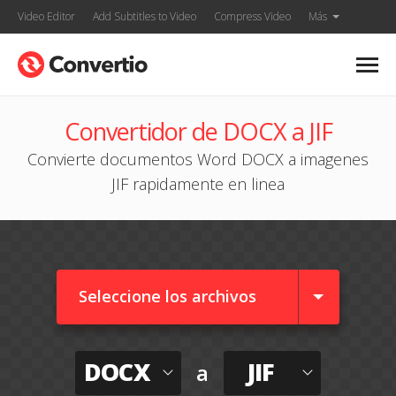
Video Editor
Add Subtitles to Video
Compress Video
Más
Convertidor de DOCX a JIF
Convierte documentos Word DOCX a imagenes
JIF rapidamente en linea
Seleccione los archivos
DOCX
JIF
a