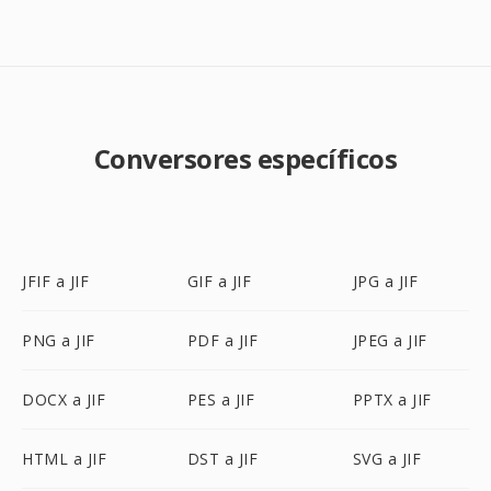
Conversores específicos
JFIF a JIF
GIF a JIF
JPG a JIF
PNG a JIF
PDF a JIF
JPEG a JIF
DOCX a JIF
PES a JIF
PPTX a JIF
HTML a JIF
DST a JIF
SVG a JIF