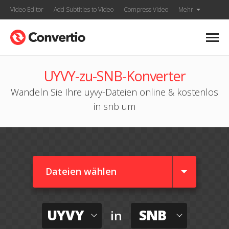
Video Editor
Add Subtitles to Video
Compress Video
Mehr
UYVY-zu-SNB-Konverter
Wandeln Sie Ihre uyvy-Dateien online & kostenlos
in snb um
Dateien wählen
UYVY
SNB
in