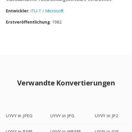
Entwickler
:
ITU-T / Microsoft
Erstveröffentlichung
: 1982
Verwandte Konvertierungen
UYVY in JPEG
UYVY in JPG
UYVY in JP2
UYVY in BMP
UYVY in WBMP
UYVY in GIF