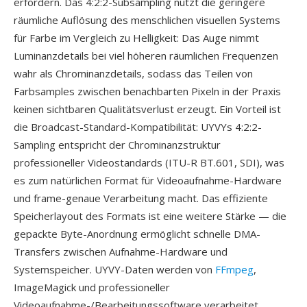
erfordern. Das 4:2:2-Subsampling nutzt die geringere
räumliche Auflösung des menschlichen visuellen Systems
für Farbe im Vergleich zu Helligkeit: Das Auge nimmt
Luminanzdetails bei viel höheren räumlichen Frequenzen
wahr als Chrominanzdetails, sodass das Teilen von
Farbsamples zwischen benachbarten Pixeln in der Praxis
keinen sichtbaren Qualitätsverlust erzeugt. Ein Vorteil ist
die Broadcast-Standard-Kompatibilität: UYVYs 4:2:2-
Sampling entspricht der Chrominanzstruktur
professioneller Videostandards (ITU-R BT.601, SDI), was
es zum natürlichen Format für Videoaufnahme-Hardware
und frame-genaue Verarbeitung macht. Das effiziente
Speicherlayout des Formats ist eine weitere Stärke — die
gepackte Byte-Anordnung ermöglicht schnelle DMA-
Transfers zwischen Aufnahme-Hardware und
Systemspeicher. UYVY-Daten werden von
FFmpeg
,
ImageMagick und professioneller
Videoaufnahme-/Bearbeitungssoftware verarbeitet.