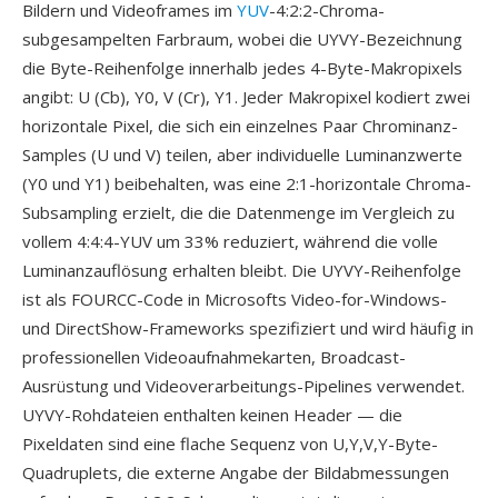
Bildern und Videoframes im
YUV
-4:2:2-Chroma-
subgesampelten Farbraum, wobei die UYVY-Bezeichnung
die Byte-Reihenfolge innerhalb jedes 4-Byte-Makropixels
angibt: U (Cb), Y0, V (Cr), Y1. Jeder Makropixel kodiert zwei
horizontale Pixel, die sich ein einzelnes Paar Chrominanz-
Samples (U und V) teilen, aber individuelle Luminanzwerte
(Y0 und Y1) beibehalten, was eine 2:1-horizontale Chroma-
Subsampling erzielt, die die Datenmenge im Vergleich zu
vollem 4:4:4-YUV um 33% reduziert, während die volle
Luminanzauflösung erhalten bleibt. Die UYVY-Reihenfolge
ist als FOURCC-Code in Microsofts Video-for-Windows-
und DirectShow-Frameworks spezifiziert und wird häufig in
professionellen Videoaufnahmekarten, Broadcast-
Ausrüstung und Videoverarbeitungs-Pipelines verwendet.
UYVY-Rohdateien enthalten keinen Header — die
Pixeldaten sind eine flache Sequenz von U,Y,V,Y-Byte-
Quadruplets, die externe Angabe der Bildabmessungen