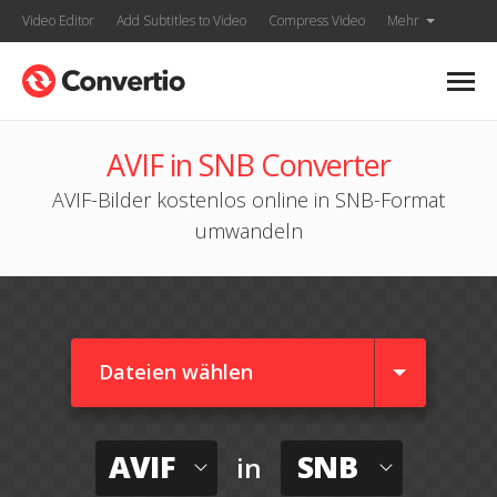
Video Editor
Add Subtitles to Video
Compress Video
Mehr
AVIF in SNB Converter
AVIF-Bilder kostenlos online in SNB-Format
umwandeln
Dateien wählen
AVIF
SNB
in