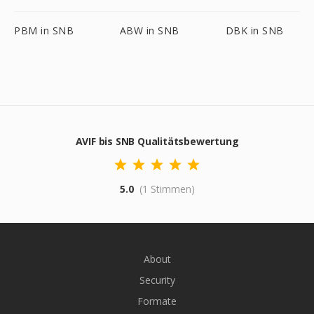
PBM in SNB
ABW in SNB
DBK in SNB
AVIF bis SNB Qualitätsbewertung
5.0
(1 Stimmen)
About
Security
Formate