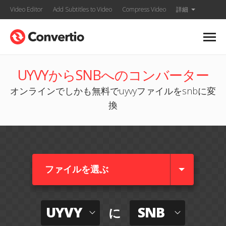
Video Editor
Add Subtitles to Video
Compress Video
詳細
UYVYからSNBへのコンバーター
オンラインでしかも無料でuyvyファイルをsnbに変
換
ファイルを選ぶ
UYVY
SNB
に