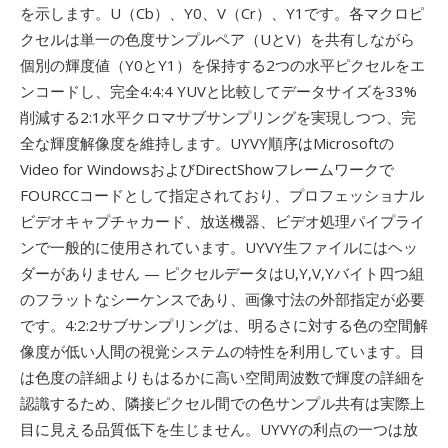
を示します。U（Cb）、Y0、V（Cr）、Y1です。各マクロピ
クセルは単一の色度サンプルペア（UとV）を共有しながら
個別の輝度値（Y0とY1）を保持する2つの水平ピクセルをエ
ンコードし、完全4:4:4 YUVと比較してデータサイズを33%
削減する2:1水平クロマサブサンプリングを実現しつつ、完
全な輝度解像度を維持します。UYVY順序はMicrosoftの
Video for WindowsおよびDirectShowフレームワークで
FOURCCコードとして指定されており、プロフェッショナル
ビデオキャプチャカード、放送機器、ビデオ処理パイプライ
ンで一般的に使用されています。UYVY生ファイルにはヘッ
ダーがありません — ピクセルデータはU,Y,V,Yバイト四つ組
のフラットなシーケンスであり、画像寸法の外部指定が必要
です。4:2:2サブサンプリングは、明るさに対する色の空間解
像度が低い人間の視覚システムの特性を利用しています。目
は色度の詳細よりもはるかに高い空間周波数で輝度の詳細を
認識するため、隣接ピクセル間での色サンプル共有は実際上
目に見える品質低下を生じません。UYVYの利点の一つは放