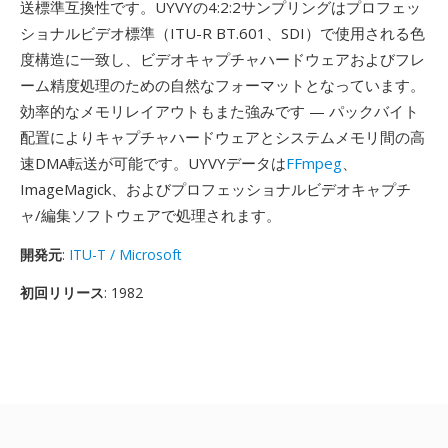
送標準互換性です。UYVYの4:2:2サンプリングはプロフェッ
ショナルビデオ標準（ITU-R BT.601、SDI）で使用される色
度構造に一致し、ビデオキャプチャハードウェアおよびフレ
ーム精度処理のための自然なフォーマットとなっています。
効率的なメモリレイアウトもまた強みです — パックバイト
配置によりキャプチャハードウェアとシステムメモリ間の高
速DMA転送が可能です。UYVYデータは
FFmpeg
、
ImageMagick、およびプロフェッショナルビデオキャプチ
ャ/編集ソフトウェアで処理されます。
開発元
:
ITU-T / Microsoft
初回リリース
: 1982