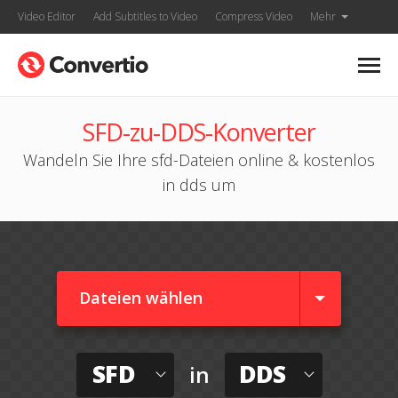
Video Editor
Add Subtitles to Video
Compress Video
Mehr
SFD-zu-DDS-Konverter
Wandeln Sie Ihre sfd-Dateien online & kostenlos
in dds um
Dateien wählen
SFD
DDS
in