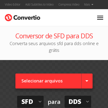
Video Editor
Add Subtitles to Video
Compress Video
Mais
Conversor de SFD para DDS
Converta seus arquivos sfd para dds online e
grátis
Selecionar arquivos
SFD
DDS
para