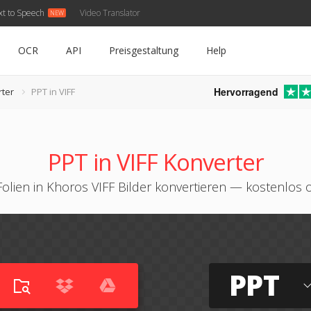
xt to Speech
Video Translator
OCR
API
Preisgestaltung
Help
Hervorragend
ter
PPT in VIFF
PPT in VIFF Konverter
olien in Khoros VIFF Bilder konvertieren — kostenlos 
PPT