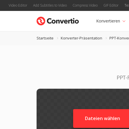
Video Editor
Add Subtitles to Video
Compress Video
GIF Editor
Te
Konvertieren
Startseite
Konverter-Präsentation
PPT-Konver
PPT-F
Dateien wählen