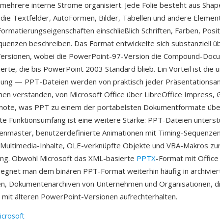
mehrere interne Ströme organisiert. Jede Folie besteht aus Shap
die Textfelder, AutoFormen, Bilder, Tabellen und andere Elemen
ormatierungseigenschaften einschließlich Schriften, Farben, Posi
uenzen beschreiben. Das Format entwickelte sich substanziell 
ersionen, wobei die PowerPoint-97-Version die Compound-Doc
ierte, die bis PowerPoint 2003 Standard blieb. Ein Vorteil ist die u
ung — PPT-Dateien werden von praktisch jeder Präsentationsa
rmen verstanden, von Microsoft Office über LibreOffice Impress, 
ynote, was PPT zu einem der portabelsten Dokumentformate übe
te Funktionsumfang ist eine weitere Stärke: PPT-Dateien unters
enmaster, benutzerdefinierte Animationen mit Timing-Sequenzen
Multimedia-Inhalte, OLE-verknüpfte Objekte und VBA-Makros zu
ung. Obwohl Microsoft das XML-basierte
PPTX
-Format mit Offic
gegnet man dem binären PPT-Format weiterhin häufig in archivier
en, Dokumentenarchiven von Unternehmen und Organisationen, d
t mit älteren PowerPoint-Versionen aufrechterhalten.
icrosoft