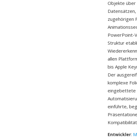
Objekte über 
Datensätzen, 
zugehörigen F
Animationsseq
PowerPoint-V
Struktur etabl
Wiedererkenn
allen Plattfo
bis Apple Ke
Der ausgereif
komplexe Foli
eingebettete 
Automatisier
einführte, be
Präsentation
Kompatibilitä
Entwickler
:
M