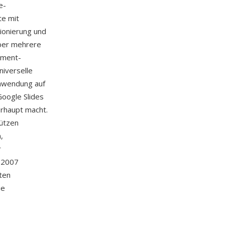
e-
te mit
tionierung und
über mehrere
ument-
niverselle
nwendung auf
Google Slides
rhaupt macht.
tützen
,
r
e 2007
ten
ie