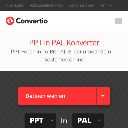
Video Editor
Add Subtitles to Video
Compress Video
Mehr
PPT in PAL Konverter
PPT-Folien in 16-Bit-PAL-Bilder umwandeln —
kostenlos online
Dateien wählen
PPT
PAL
in