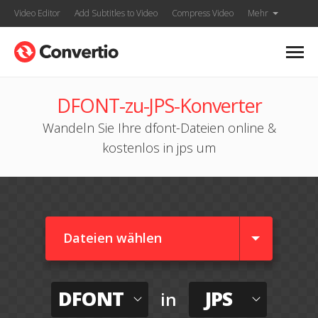
Video Editor
Add Subtitles to Video
Compress Video
Mehr
DFONT-zu-JPS-Konverter
Wandeln Sie Ihre dfont-Dateien online &
kostenlos in jps um
Dateien wählen
DFONT
JPS
in