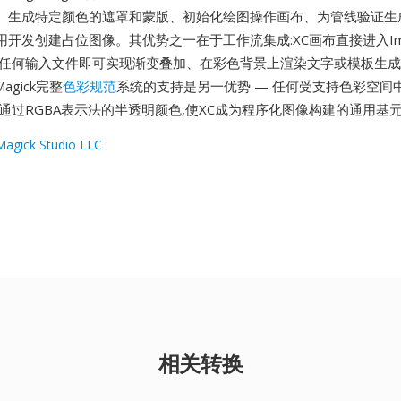
、生成特定颜色的遮罩和蒙版、初始化绘图操作画布、为管线验证生
开发创建占位图像。其优势之一在于工作流集成:XC画布直接进入Imag
需任何输入文件即可实现渐变叠加、在彩色背景上渲染文字或模板生
agick完整
色彩规范
系统的支持是另一优势 — 任何受支持色彩空间
通过RGBA表示法的半透明颜色,使XC成为程序化图像构建的通用基
agick Studio LLC
相关转换