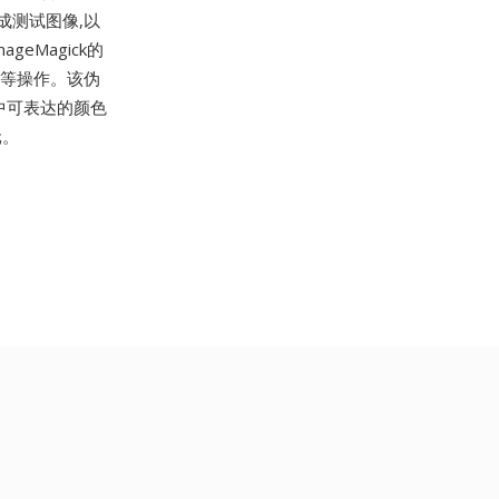
成测试图像,以
eMagick的
成等操作。该伪
中可表达的颜色
元。