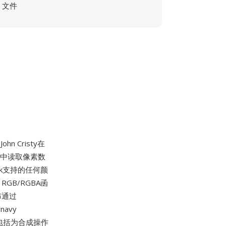
文件
n Cristy在
件中读取像素数
ck支持的任何颜
、RGB/RGBA函
布通过
navy
用途包括为合成操作