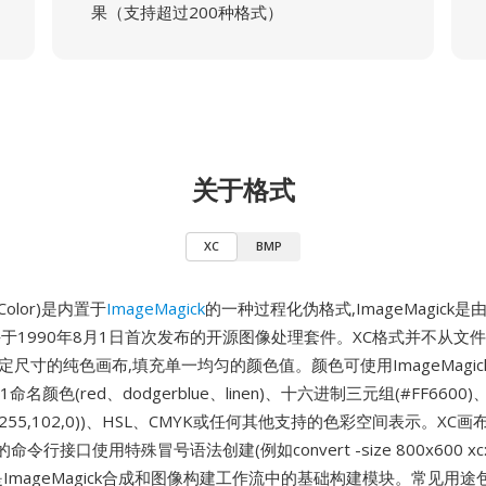
果（支持超过200种格式）
关于格式
XC
BMP
w Color)是内置于
ImageMagick
的一种过程化伪格式,ImageMagick是由Joh
建并于1990年8月1日首次发布的开源图像处理套件。XC格式并不从文
定尺寸的纯色画布,填充单一均匀的颜色值。颜色可使用ImageMagi
命名颜色(red、dodgerblue、linen)、十六进制三元组(#FF6600)
(255,102,0))、HSL、CMYK或任何其他支持的色彩空间表示。XC画
ck的命令行接口使用特殊冒号语法创建(例如convert -size 800x600 xc:
ng),是ImageMagick合成和图像构建工作流中的基础构建模块。常见