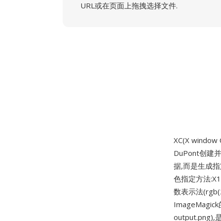
URL或在页面上拖拽选择文件.
XC(X windo
DuPont创
据,而是生成指
色指定方法:X11
数表示法(rgb
ImageMagi
output.p