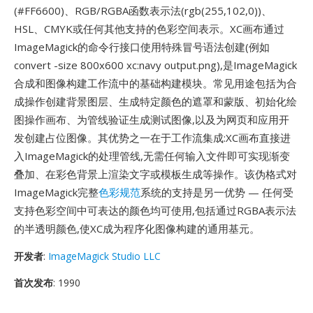
(#FF6600)、RGB/RGBA函数表示法(rgb(255,102,0))、
HSL、CMYK或任何其他支持的色彩空间表示。XC画布通过
ImageMagick的命令行接口使用特殊冒号语法创建(例如
convert -size 800x600 xc:navy output.png),是ImageMagick
合成和图像构建工作流中的基础构建模块。常见用途包括为合
成操作创建背景图层、生成特定颜色的遮罩和蒙版、初始化绘
图操作画布、为管线验证生成测试图像,以及为网页和应用开
发创建占位图像。其优势之一在于工作流集成:XC画布直接进
入ImageMagick的处理管线,无需任何输入文件即可实现渐变
叠加、在彩色背景上渲染文字或模板生成等操作。该伪格式对
ImageMagick完整
色彩规范
系统的支持是另一优势 — 任何受
支持色彩空间中可表达的颜色均可使用,包括通过RGBA表示法
的半透明颜色,使XC成为程序化图像构建的通用基元。
开发者
:
ImageMagick Studio LLC
首次发布
: 1990