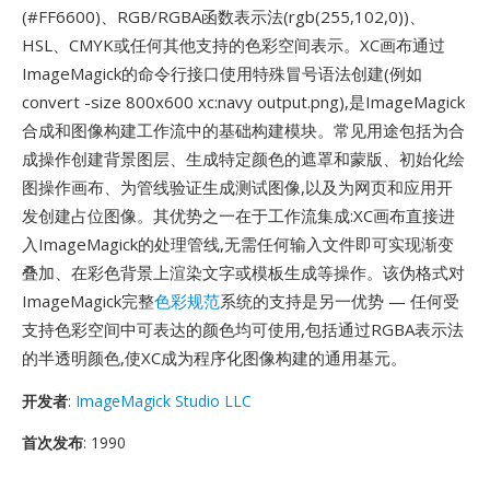
(#FF6600)、RGB/RGBA函数表示法(rgb(255,102,0))、
HSL、CMYK或任何其他支持的色彩空间表示。XC画布通过
ImageMagick的命令行接口使用特殊冒号语法创建(例如
convert -size 800x600 xc:navy output.png),是ImageMagick
合成和图像构建工作流中的基础构建模块。常见用途包括为合
成操作创建背景图层、生成特定颜色的遮罩和蒙版、初始化绘
图操作画布、为管线验证生成测试图像,以及为网页和应用开
发创建占位图像。其优势之一在于工作流集成:XC画布直接进
入ImageMagick的处理管线,无需任何输入文件即可实现渐变
叠加、在彩色背景上渲染文字或模板生成等操作。该伪格式对
ImageMagick完整
色彩规范
系统的支持是另一优势 — 任何受
支持色彩空间中可表达的颜色均可使用,包括通过RGBA表示法
的半透明颜色,使XC成为程序化图像构建的通用基元。
开发者
:
ImageMagick Studio LLC
首次发布
: 1990