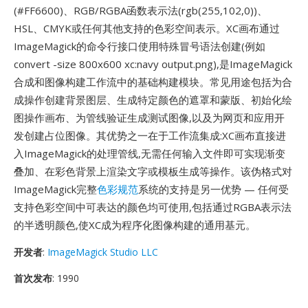
(#FF6600)、RGB/RGBA函数表示法(rgb(255,102,0))、
HSL、CMYK或任何其他支持的色彩空间表示。XC画布通过
ImageMagick的命令行接口使用特殊冒号语法创建(例如
convert -size 800x600 xc:navy output.png),是ImageMagick
合成和图像构建工作流中的基础构建模块。常见用途包括为合
成操作创建背景图层、生成特定颜色的遮罩和蒙版、初始化绘
图操作画布、为管线验证生成测试图像,以及为网页和应用开
发创建占位图像。其优势之一在于工作流集成:XC画布直接进
入ImageMagick的处理管线,无需任何输入文件即可实现渐变
叠加、在彩色背景上渲染文字或模板生成等操作。该伪格式对
ImageMagick完整
色彩规范
系统的支持是另一优势 — 任何受
支持色彩空间中可表达的颜色均可使用,包括通过RGBA表示法
的半透明颜色,使XC成为程序化图像构建的通用基元。
开发者
:
ImageMagick Studio LLC
首次发布
: 1990