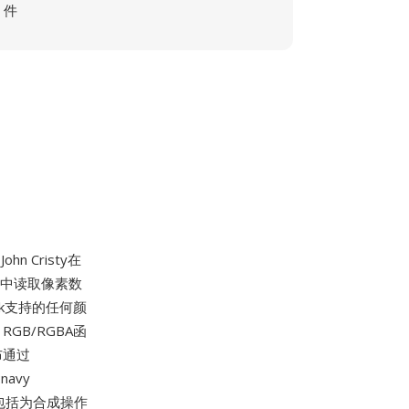
件
n Cristy在
件中读取像素数
ck支持的任何颜
、RGB/RGBA函
布通过
navy
用途包括为合成操作