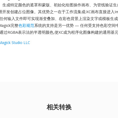
、生成特定颜色的遮罩和蒙版、初始化绘图操作画布、为管线验证生
开发创建占位图像。其优势之一在于工作流集成:XC画布直接进入Imag
需任何输入文件即可实现渐变叠加、在彩色背景上渲染文字或模板生
agick完整
色彩规范
系统的支持是另一优势 — 任何受支持色彩空间
通过RGBA表示法的半透明颜色,使XC成为程序化图像构建的通用基
agick Studio LLC
相关转换