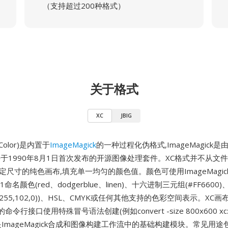
（支持超过200种格式）
关于格式
XC
JBIG
w Color)是内置于
ImageMagick
的一种过程化伪格式,ImageMagick是由Joh
建并于1990年8月1日首次发布的开源图像处理套件。XC格式并不从文
定尺寸的纯色画布,填充单一均匀的颜色值。颜色可使用ImageMagi
命名颜色(red、dodgerblue、linen)、十六进制三元组(#FF6600)
(255,102,0))、HSL、CMYK或任何其他支持的色彩空间表示。XC画
ck的命令行接口使用特殊冒号语法创建(例如convert -size 800x600 xc:
ng),是ImageMagick合成和图像构建工作流中的基础构建模块。常见