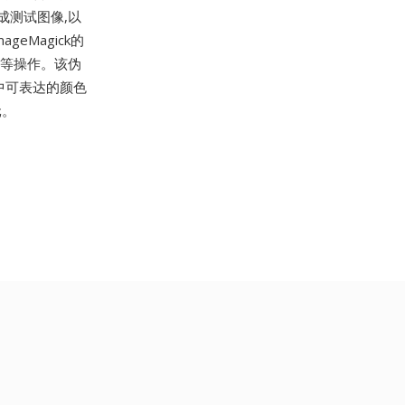
成测试图像,以
eMagick的
成等操作。该伪
中可表达的颜色
元。