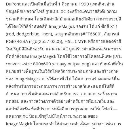
DuPont และเปิดตัวเมื่อวันที่ 1 สิงหาคม 1990 แทนที่จะอ่าน
ข้อมูลพิกเซลจากไฟล์ รูปแบบ XC จะสร้างแคนวาสสีเดียวตาม
ขนาดที่กำหนด โดยเติมค่าสีสม่ำเสมอเพียงสีเดียว สามารถระบุสี
ได้โดยใช้วิธีกำหนดสีที่ ImageMagick รองรับ ได้แก่ ชื่อสี X11
(red, dodgerblue, linen), เลขฐานสิบหก (#FF6600), สัญกรณ์
RGB/RGBA (rgb(255,102,0)), HSL, CMYK หรือการแสดงค่าสี
ในปริภูมิสีอื่นที่รองรับ แคนวาส XC ถูกสร้างผ่านอินเทอร์เฟซบรร
ทัดคำสั่งของ ImageMagick โดยใช้ไวยากรณ์โคลอนพิเศษ (เช่น
convert -size 800x600 xc:navy output.png) และทำหน้าที่เป็น
หน่วยสร้างพื้นฐานในเวิร์กโฟลว์การประกอบภาพและสร้างภาพ
ของ ImageMagick การใช้งานทั่วไป ได้แก่ การสร้างเลเยอร์พื้น
หลังสำหรับการประกอบภาพ การสร้างมาสก์และแมตต์ในสีที่
กำหนด การเริ่มต้นแคนวาสสำหรับการวาดภาพ การสร้างภาพ
ทดสอบ และการสร้างภาพตัวอย่างสำหรับการพัฒนาเว็บและ
แอปพลิเคชัน ข้อดีประการหนึ่งคือการบูรณาการเวิร์กโฟลว์ —
แคนวาส XC ป้อนเข้าสู่ไปป์ไลน์การประมวลผลของ
ImageMagick โดยตรง ทำให้สามารถดำเนินการต่าง ๆ เช่น การ