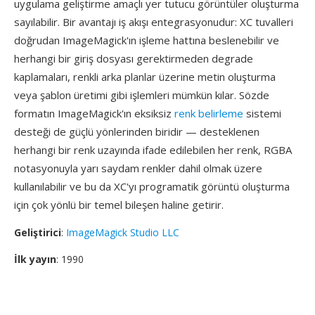
uygulama geliştirme amaçlı yer tutucu görüntüler oluşturma
sayılabilir. Bir avantajı iş akışı entegrasyonudur: XC tuvalleri
doğrudan ImageMagick'ın işleme hattına beslenebilir ve
herhangi bir giriş dosyası gerektirmeden degrade
kaplamaları, renkli arka planlar üzerine metin oluşturma
veya şablon üretimi gibi işlemleri mümkün kılar. Sözde
formatın ImageMagick'ın eksiksiz
renk belirleme
sistemi
desteği de güçlü yönlerinden biridir — desteklenen
herhangi bir renk uzayında ifade edilebilen her renk, RGBA
notasyonuyla yarı saydam renkler dahil olmak üzere
kullanılabilir ve bu da XC'yı programatik görüntü oluşturma
için çok yönlü bir temel bileşen haline getirir.
Geliştirici
:
ImageMagick Studio LLC
İlk yayın
: 1990