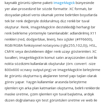
kaynaklı görüntü işleme paketi
ImageMagick
bünyesinde
yer alan prosedürel bir sözde formattır. XC formatı, bir
dosyadan piksel verisi okumak yerine belirtilen boyutlarda
tek bir renk değeriyle doldurulmuş düz renkli bir tuval
oluşturur. Renk, ImageMagick'ın desteklediği herhangi bir
renk belirleme yöntemiyle tanımlanabilir: adlandırılmış X11
renkleri (red, dodgerblue, linen), hex üçlüler (#FF6600),
RGB/RGBA fonksiyonel notasyonu (rgb(255,102,0)), HSL,
CMYK veya desteklenen diğer renk uzayı gösterimleri. XC
tuvalleri, ImageMagick'ın komut satırı arayüzünden özel i̇ki
nokta sözdizimi kullanılarak oluşturulur (örn. convert -size
800x600 xc:navy output.png) ve ImageMagick'ın birleştirme
ile görüntü oluşturma iş akışlarının temel yapı taşları olarak
görev yapar. Yaygın kullanımlar arasında birleştirme
işlemleri için arka plan katmanları oluşturma, belirli renklerde
maske üretme, çizim işlemleri için tuval başlatma, ardışık
düzen doğrulaması için test görüntüleri üretme ve web ile