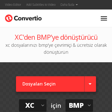
Video Editor
Add Subtitles to Video
Daha fazla
XC'den BMP'ye dönüştürücü
xc dosyalarınızı bmp'ye çevrimiçi & ücretsiz olarak
dönüştürün
Dosyaları Seçin
XC
BMP
için