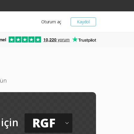
Oturum aç
Kaydol
mel
10,220
yorum
rün
RGF
için