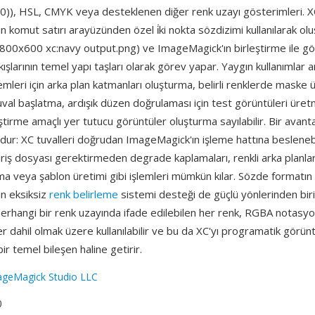
0)), HSL, CMYK veya desteklenen diğer renk uzayı gösterimleri. XC
 komut satırı arayüzünden özel i̇ki nokta sözdizimi kullanılarak oluş
 800x600 xc:navy output.png) ve ImageMagick'ın birleştirme ile g
kışlarının temel yapı taşları olarak görev yapar. Yaygın kullanımlar 
lemleri için arka plan katmanları oluşturma, belirli renklerde maske
 tuval başlatma, ardışık düzen doğrulaması için test görüntüleri üre
tirme amaçlı yer tutucu görüntüler oluşturma sayılabilir. Bir avantajı
ur: XC tuvalleri doğrudan ImageMagick'ın işleme hattına beslenebi
iriş dosyası gerektirmeden degrade kaplamaları, renkli arka planla
a veya şablon üretimi gibi işlemleri mümkün kılar. Sözde formatın
n eksiksiz
renk belirleme
sistemi desteği de güçlü yönlerinden bir
erhangi bir renk uzayında ifade edilebilen her renk, RGBA notasyo
 dahil olmak üzere kullanılabilir ve bu da XC'yı programatik görün
bir temel bileşen haline getirir.
geMagick Studio LLC
0