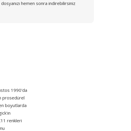
dosyanızı hemen sonra indirebilirsiniz
Ağustos 1990'da
n prosedürel
len boyutlarda
ick'ın
X11 renkleri
onu