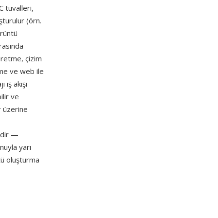
 tuvalleri,
turulur (örn.
örüntü
arasında
 üretme, çizim
tme ve web ile
 iş akışı
lir ve
r üzerine
idir —
nuyla yarı
tü oluşturma