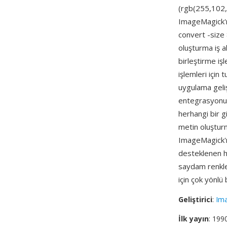
(rgb(255,102,
ImageMagick'ın
convert -size
oluşturma iş a
birleştirme iş
işlemleri için
uygulama geliş
entegrasyonud
herhangi bir g
metin oluşturm
ImageMagick'ı
desteklenen h
saydam renkler
için çok yönlü 
Geliştirici
:
Ima
İlk yayın
: 199