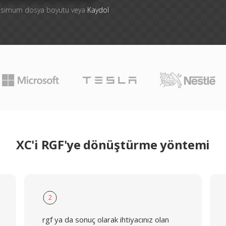
aksimum dosya boyutu veya
Kaydol
XC'i RGF'ye dönüştürme yöntemi
2
rgf ya da sonuç olarak ihtiyacınız olan