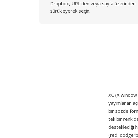
Dropbox, URL'den veya sayfa üzerinden
sürükleyerek seçin.
XC (X window C
yayımlanan aç
bir sözde form
tek bir renk d
desteklediği h
(red, dodgerb