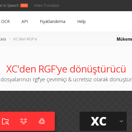
xt to Speech
Video Translator
OCR
API
Fiyatlandırma
Help
Mükem
ücü
XC'den RGF'e
XC'den RGF'ye dönüştürücü
 dosyalarınızı rgf'ye çevrimiçi & ücretsiz olarak dönüştü
XC