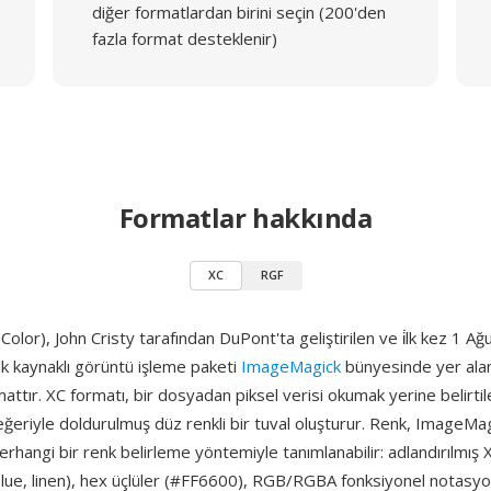
diğer formatlardan birini seçin (200'den
fazla format desteklenir)
Formatlar hakkında
XC
RGF
olor), John Cristy tarafından DuPont'ta geliştirilen ve i̇lk kez 1 
ık kaynaklı görüntü işleme paketi
ImageMagick
bünyesinde yer ala
attır. XC formatı, bir dosyadan piksel verisi okumak yerine belirti
eğeriyle doldurulmuş düz renkli bir tuval oluşturur. Renk, ImageMag
erhangi bir renk belirleme yöntemiyle tanımlanabilir: adlandırılmış 
lue, linen), hex üçlüler (#FF6600), RGB/RGBA fonksiyonel notasy