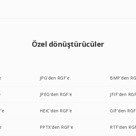
Özel dönüştürücüler
e
JPG'den RGF'e
BMP'den RG
e
JPEG'den RGF'e
JFIF'den RG
'e
HEIC'den RGF'e
GIF'den RGF
e
PPTX'den RGF'e
RTF'den RG