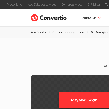
Video Editor
Add Subtitles to Video
Compress Video
GIF Editor
Te
Dönüştür
Ana Sayfa
Görüntü dönüştürücü
XC Dönüştür
xc
Dosyaları Seçin