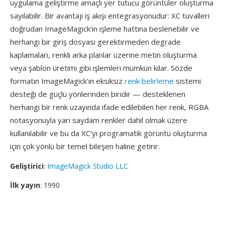
uygulama geliştirme amaçlı yer tutucu görüntüler oluşturma
sayılabilir. Bir avantajı iş akışı entegrasyonudur: XC tuvalleri
doğrudan ImageMagick'ın işleme hattına beslenebilir ve
herhangi bir giriş dosyası gerektirmeden degrade
kaplamaları, renkli arka planlar üzerine metin oluşturma
veya şablon üretimi gibi işlemleri mümkün kılar. Sözde
formatın ImageMagick'ın eksiksiz
renk belirleme
sistemi
desteği de güçlü yönlerinden biridir — desteklenen
herhangi bir renk uzayında ifade edilebilen her renk, RGBA
notasyonuyla yarı saydam renkler dahil olmak üzere
kullanılabilir ve bu da XC'yı programatik görüntü oluşturma
için çok yönlü bir temel bileşen haline getirir.
Geliştirici
:
ImageMagick Studio LLC
İlk yayın
: 1990