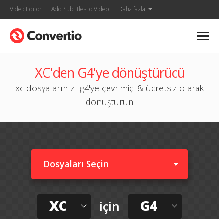
Video Editor
Add Subtitles to Video
Daha fazla
XC'den G4'ye dönüştürücü
xc dosyalarınızı g4'ye çevrimiçi & ücretsiz olarak
dönüştürün
Dosyaları Seçin
XC
G4
için