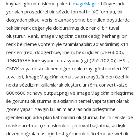
kaynaklı görüntü işleme paketi
ImageMagick
bünyesinde
yer alan prosedürel bir sözde formattır. XC formatı, bir
dosyadan piksel verisi okumak yerine belirtilen boyutlarda
tek bir renk değeriyle doldurulmuş düz renkli bir tuval
oluşturur. Renk, ImageMagick'ın desteklediği herhangi bir
renk belirleme yöntemiyle tanımlanabilir: adlandırılmış X11
renkleri (red, dodgerblue, linen), hex üçlüler (#FF6600),
RGB/RGBA fonksiyonel notasyonu (rgb(255,102,0)), HSL,
CMYK veya desteklenen diğer renk uzayı gösterimleri. XC
tuvalleri, ImageMagick'ın komut satırı arayüzünden özel i̇ki
nokta sözdizimi kullanılarak oluşturulur (örn. convert -size
800x600 xc:navy output.png) ve ImageMagick'ın birleştirme
ile görüntü oluşturma iş akışlarının temel yapı taşları olarak
görev yapar. Yaygın kullanımlar arasında birleştirme
işlemleri için arka plan katmanları oluşturma, belirli renklerde
maske üretme, çizim işlemleri için tuval başlatma, ardışık
düzen doğrulaması için test görüntüleri üretme ve web ile