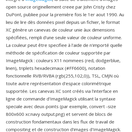
open source originellement creee par John Cristy chez
DuPont, publiee pour la première fois le 1er aout 1990. Au
lieu de lire dès données pixel depuis un fichier, le format
XC génère un canevas de couleur unie àux dimensions
spécifiées, rempli d'une seule valeur de couleur uniforme.
La couleur peut être specifiee à l'aide de n'importé quelle
méthode de spécification de couleur supportée par
ImageMagick : couleurs X11 nommees (red, dodgerblue,
linen), triplets hexadecimaux (#FF6600), notation
fonctionnelle RVB/RVBA (rgb(255,102,0)), TSL, CMJN où
toute autre représentation d'espace colorimétrique
supportée. Les canevas XC sont créés via l'interface en
ligne de commande d'ImageMagick utilisant la syntaxe
speciale avec deux-points (par exemple, convert -size
800x600 xc:navy output.png) et servent de blocs de
construction fondamentaux dans les flux de travail de
compositing et de construction d'images d'ImageMagick.