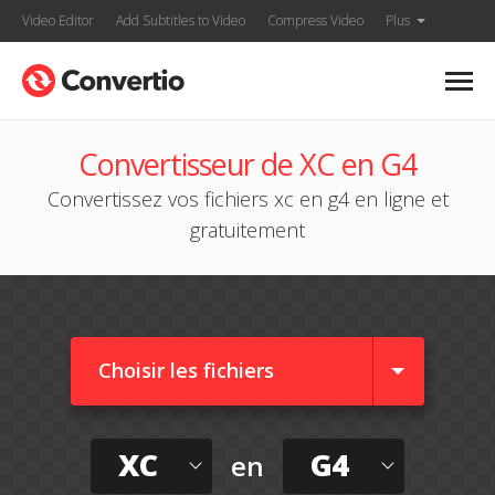
Video Editor
Add Subtitles to Video
Compress Video
Plus
Convertisseur de XC en G4
Convertissez vos fichiers xc en g4 en ligne et
gratuitement
Choisir les fichiers
XC
G4
en