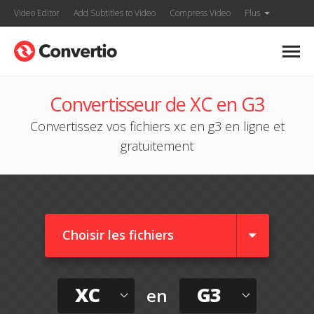
Video Editor
Add Subtitles to Video
Compress Video
Plus
Convertisseur de XC en G3
Convertissez vos fichiers xc en g3 en ligne et
gratuitement
Choisir les fichiers
XC
G3
en