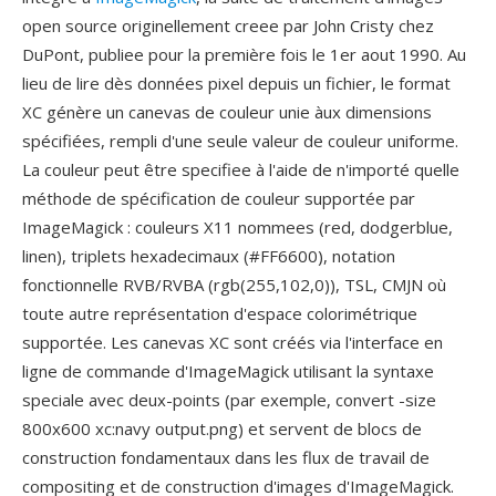
open source originellement creee par John Cristy chez
DuPont, publiee pour la première fois le 1er aout 1990. Au
lieu de lire dès données pixel depuis un fichier, le format
XC génère un canevas de couleur unie àux dimensions
spécifiées, rempli d'une seule valeur de couleur uniforme.
La couleur peut être specifiee à l'aide de n'importé quelle
méthode de spécification de couleur supportée par
ImageMagick : couleurs X11 nommees (red, dodgerblue,
linen), triplets hexadecimaux (#FF6600), notation
fonctionnelle RVB/RVBA (rgb(255,102,0)), TSL, CMJN où
toute autre représentation d'espace colorimétrique
supportée. Les canevas XC sont créés via l'interface en
ligne de commande d'ImageMagick utilisant la syntaxe
speciale avec deux-points (par exemple, convert -size
800x600 xc:navy output.png) et servent de blocs de
construction fondamentaux dans les flux de travail de
compositing et de construction d'images d'ImageMagick.