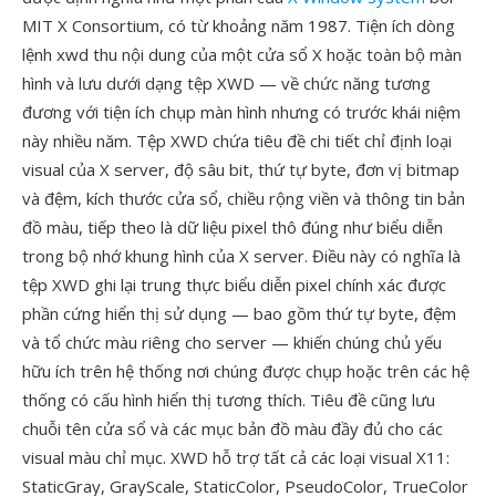
MIT X Consortium, có từ khoảng năm 1987. Tiện ích dòng
lệnh xwd thu nội dung của một cửa sổ X hoặc toàn bộ màn
hình và lưu dưới dạng tệp XWD — về chức năng tương
đương với tiện ích chụp màn hình nhưng có trước khái niệm
này nhiều năm. Tệp XWD chứa tiêu đề chi tiết chỉ định loại
visual của X server, độ sâu bit, thứ tự byte, đơn vị bitmap
và đệm, kích thước cửa sổ, chiều rộng viền và thông tin bản
đồ màu, tiếp theo là dữ liệu pixel thô đúng như biểu diễn
trong bộ nhớ khung hình của X server. Điều này có nghĩa là
tệp XWD ghi lại trung thực biểu diễn pixel chính xác được
phần cứng hiển thị sử dụng — bao gồm thứ tự byte, đệm
và tổ chức màu riêng cho server — khiến chúng chủ yếu
hữu ích trên hệ thống nơi chúng được chụp hoặc trên các hệ
thống có cấu hình hiển thị tương thích. Tiêu đề cũng lưu
chuỗi tên cửa sổ và các mục bản đồ màu đầy đủ cho các
visual màu chỉ mục. XWD hỗ trợ tất cả các loại visual X11:
StaticGray, GrayScale, StaticColor, PseudoColor, TrueColor