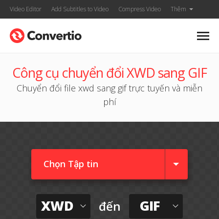
Video Editor
Add Subtitles to Video
Compress Video
Thêm
Công cụ chuyển đổi XWD sang GIF
Chuyển đổi file xwd sang gif trực tuyến và miễn
phí
Chọn Tập tin
XWD
GIF
đến