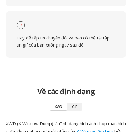
3
Hãy để tập tin chuyển đổi và bạn có thể tải tập
tin gif của bạn xuống ngay sau đó
Về các định dạng
XWD
GIF
XWD (X Window Dump) là định dạng hình ảnh chụp màn hình
được định nghĩa như một phần của
X Window System
bởi