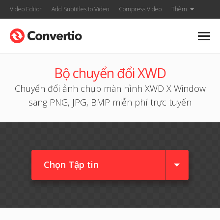
Video Editor
Add Subtitles to Video
Compress Video
Thêm
Bộ chuyển đổi XWD
Chuyển đổi ảnh chụp màn hình XWD X Window
sang PNG, JPG, BMP miễn phí trực tuyến
Chọn Tập tin