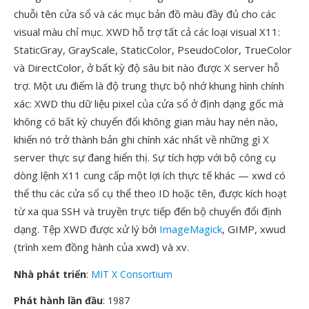
chuỗi tên cửa sổ và các mục bản đồ màu đầy đủ cho các
visual màu chỉ mục. XWD hỗ trợ tất cả các loại visual X11:
StaticGray, GrayScale, StaticColor, PseudoColor, TrueColor
và DirectColor, ở bất kỳ độ sâu bit nào được X server hỗ
trợ. Một ưu điểm là độ trung thực bộ nhớ khung hình chính
xác: XWD thu dữ liệu pixel của cửa sổ ở định dạng gốc mà
không có bất kỳ chuyển đổi không gian màu hay nén nào,
khiến nó trở thành bản ghi chính xác nhất về những gì X
server thực sự đang hiển thị. Sự tích hợp với bộ công cụ
dòng lệnh X11 cung cấp một lợi ích thực tế khác — xwd có
thể thu các cửa sổ cụ thể theo ID hoặc tên, được kích hoạt
từ xa qua SSH và truyền trực tiếp đến bộ chuyển đổi định
dạng. Tệp XWD được xử lý bởi
ImageMagick
, GIMP, xwud
(trình xem đồng hành của xwd) và xv.
Nhà phát triển
:
MIT X Consortium
Phát hành lần đầu
: 1987