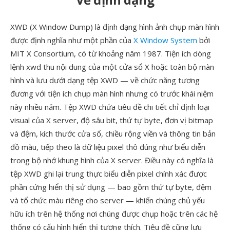
XWD (X Window Dump) là định dạng hình ảnh chụp màn hình
được định nghĩa như một phần của
X Window System
bởi
MIT X Consortium, có từ khoảng năm 1987. Tiện ích dòng
lệnh xwd thu nội dung của một cửa sổ X hoặc toàn bộ màn
hình và lưu dưới dạng tệp XWD — về chức năng tương
đương với tiện ích chụp màn hình nhưng có trước khái niệm
này nhiều năm. Tệp XWD chứa tiêu đề chi tiết chỉ định loại
visual của X server, độ sâu bit, thứ tự byte, đơn vị bitmap
và đệm, kích thước cửa sổ, chiều rộng viền và thông tin bản
đồ màu, tiếp theo là dữ liệu pixel thô đúng như biểu diễn
trong bộ nhớ khung hình của X server. Điều này có nghĩa là
tệp XWD ghi lại trung thực biểu diễn pixel chính xác được
phần cứng hiển thị sử dụng — bao gồm thứ tự byte, đệm
và tổ chức màu riêng cho server — khiến chúng chủ yếu
hữu ích trên hệ thống nơi chúng được chụp hoặc trên các hệ
thống có cấu hình hiển thị tương thích. Tiêu đề cũng lưu