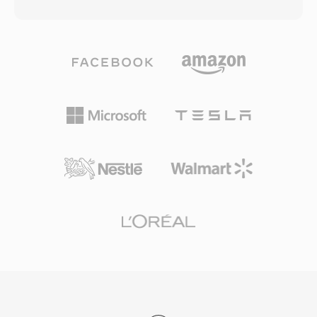
thuộc từ mã hóa ảnh tĩnh JPEG. Cách tiếp cận
cũng có thể bọc trong MKV, MP4 và các định
này có từ năm 1992, trùng với thời điểm thiết
dạng khác. Codec đã nhận chứng nhận phát lại
lập tiêu chuẩn JPEG, và được áp dụng rộng rãi
trên nhiều đầu DVD và thiết bị phương tiện độc
như một trong những phương pháp thực tế đầu
lập hỗ trợ phát lại DivX, vì cả hai codec đều chia
tiên để nén video kỹ thuật số. Bản chất chỉ
sẻ tiêu chuẩn MPEG-4 ASP nền tảng. Khả năng
trong khung hình của MJPEG mang lại nhiều lợi
đa nền tảng bao phủ Windows, Linux, macOS
ích thực tiễn: bất kỳ khung hình nào cũng có
và các hệ điều hành khác, kết hợp với bản chất
thể được truy cập và chỉnh sửa độc lập mà
hoàn toàn miễn phí và mã nguồn mở, đã biến
không cần giải mã các khung hình lân cận,
Xvid thành trụ cột của mã hóa video do cộng
khiến nó đặc biệt phù hợp cho chỉnh sửa video
đồng thúc đẩy. Mặc dù H.264 và các codec mới
và các ứng dụng yêu cầu truy cập ngẫu nhiên
hơn phần lớn đã thay thế MPEG-4 ASP cho mã
chính xác đến từng khung hình. MJPEG thường
hóa mới, Xvid vẫn được sử dụng để tương
được sử dụng trong camera IP, hệ thống giám
thích với phần cứng cũ và trong các bộ sưu tập
sát an ninh, hình ảnh y tế và thị giác máy công
phương tiện cũ.
nghiệp, nơi tính toàn vẹn của từng khung hình
và độ trễ xử lý thấp quan trọng hơn yêu cầu