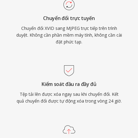
băng thông cao hơn so với các codec liên
khung hình hiện đại. Định dạng đạt tỷ lệ nén
Chuyển đổi trực tuyến
thông thường 10:1 đến 20:1 trong khi duy trì
Chuyển đổi XVID sang MJPEG trực tiếp trên trình
chất lượng hình ảnh tốt, mặc dù ở tốc độ bit
duyệt. Không cần phần mềm máy tính, không cần cài
cao hơn đáng kể so với các phương pháp nén
đặt phức tạp.
thời gian ở chất lượng tương đương. Luồng
MJPEG có thể được truyền tải qua HTTP, giúp
triển khai đơn giản trong các ứng dụng giám
sát dựa trên web, và sự đơn giản của codec
đảm bảo giải mã đáng tin cậy ngay cả trên
Kiểm soát đầu ra đầy đủ
phần cứng nhúng có tài nguyên hạn chế.
Tệp tải lên được xóa ngay sau khi chuyển đổi. Kết
quả chuyển đổi được tự động xóa trong vòng 24 giờ.