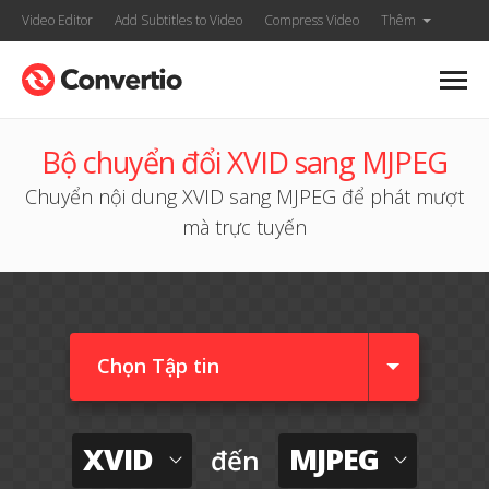
Video Editor
Add Subtitles to Video
Compress Video
Thêm
Bộ chuyển đổi XVID sang MJPEG
Chuyển nội dung XVID sang MJPEG để phát mượt
mà trực tuyến
Chọn Tập tin
XVID
MJPEG
đến