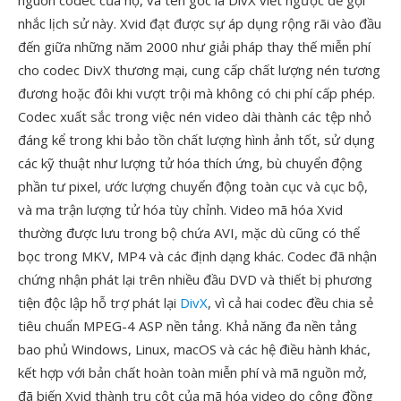
nguồn codec của họ, và tên gốc là DivX viết ngược để gợi
nhắc lịch sử này. Xvid đạt được sự áp dụng rộng rãi vào đầu
đến giữa những năm 2000 như giải pháp thay thế miễn phí
cho codec DivX thương mại, cung cấp chất lượng nén tương
đương hoặc đôi khi vượt trội mà không có chi phí cấp phép.
Codec xuất sắc trong việc nén video dài thành các tệp nhỏ
đáng kể trong khi bảo tồn chất lượng hình ảnh tốt, sử dụng
các kỹ thuật như lượng tử hóa thích ứng, bù chuyển động
phần tư pixel, ước lượng chuyển động toàn cục và cục bộ,
và ma trận lượng tử hóa tùy chỉnh. Video mã hóa Xvid
thường được lưu trong bộ chứa AVI, mặc dù cũng có thể
bọc trong MKV, MP4 và các định dạng khác. Codec đã nhận
chứng nhận phát lại trên nhiều đầu DVD và thiết bị phương
tiện độc lập hỗ trợ phát lại
DivX
, vì cả hai codec đều chia sẻ
tiêu chuẩn MPEG-4 ASP nền tảng. Khả năng đa nền tảng
bao phủ Windows, Linux, macOS và các hệ điều hành khác,
kết hợp với bản chất hoàn toàn miễn phí và mã nguồn mở,
đã biến Xvid thành trụ cột của mã hóa video do cộng đồng