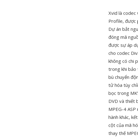
Xvid là codec
Profile, được 
Dự án bắt ngu
đóng mã nguồn
được sự áp dụ
cho codec Div
không có chi 
trong khi bảo 
bù chuyển độn
tử hóa tùy ch
bọc trong MKV
DVD và thiết b
MPEG-4 ASP nề
hành khác, kế
cột của mã hó
thay thế MPEG