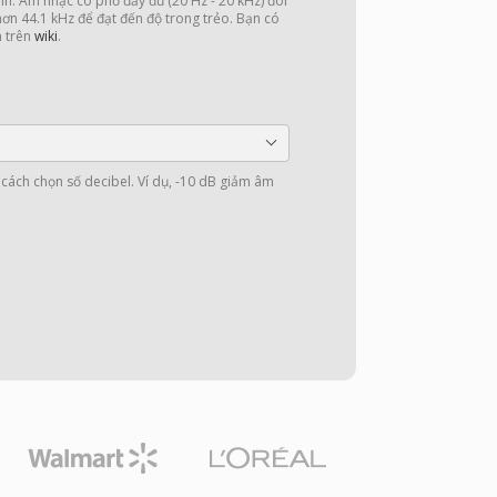
nh. Âm nhạc có phổ đầy đủ (20 Hz - 20 kHz) đòi
 hơn 44.1 kHz để đạt đến độ trong trẻo. Bạn có
n trên
wiki
.
cách chọn số decibel. Ví dụ, -10 dB giảm âm