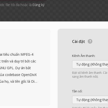
ước file tối đa hoặc là
Đăng ký
Cài đặt
hai tiêu chuẩn MPEG-4
Kênh Âm thanh:
triển và duy trì bởi các
Tự động (Không tha
p GNU GPL. Dự án bắt
Đặt số kênh âm thanh. Cài đ
của codebase OpenDivX
sang âm thanh nổi).
a họ, và tên gốc là DivX
đạt được sự áp dụng rộng
Tần số:
 giải pháp thay thế
Tự động (Không tha
g cấp chất lượng nén