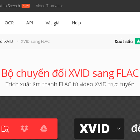
xt to Speech
Video Translator
OCR
API
Vật giá
Help
Xuất sắc
ổi XVID
XVID sang FLAC
Bộ chuyển đổi XVID sang FLAC
Trích xuất âm thanh FLAC từ video XVID trực tuyến
XVID
đ