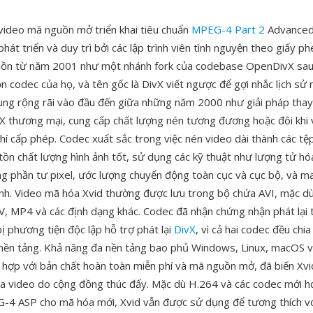
 video mã nguồn mở triển khai tiêu chuẩn
MPEG-4 Part 2
Advanced
phát triển và duy trì bởi các lập trình viên tình nguyện theo giấy 
ồn từ năm 2001 như một nhánh fork của codebase OpenDivX sau k
 codec của họ, và tên gốc là DivX viết ngược để gợi nhắc lịch sử n
ng rộng rãi vào đầu đến giữa những năm 2000 như giải pháp thay
X thương mại, cung cấp chất lượng nén tương đương hoặc đôi khi 
phí cấp phép. Codec xuất sắc trong việc nén video dài thành các tệ
tồn chất lượng hình ảnh tốt, sử dụng các kỹ thuật như lượng tử hó
g phần tư pixel, ước lượng chuyển động toàn cục và cục bộ, và m
ỉnh. Video mã hóa Xvid thường được lưu trong bộ chứa AVI, mặc d
, MP4 và các định dạng khác. Codec đã nhận chứng nhận phát lại 
ị phương tiện độc lập hỗ trợ phát lại
DivX
, vì cả hai codec đều chia
n tảng. Khả năng đa nền tảng bao phủ Windows, Linux, macOS và
t hợp với bản chất hoàn toàn miễn phí và mã nguồn mở, đã biến Xvi
a video do cộng đồng thúc đẩy. Mặc dù H.264 và các codec mới h
-4 ASP cho mã hóa mới, Xvid vẫn được sử dụng để tương thích v