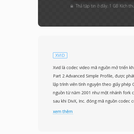
Thả tập tin ở đây. 1 GB Kích th
XVID
Xvid là codec video mã nguồn mở triển k
Part 2 Advanced Simple Profile, được phát 
lập trình viên tình nguyện theo giấy phé
nguồn từ năm 2001 như một nhánh fork 
sau khi DivX, Inc. đóng mã nguồn codec củ
viết ngược để gợi nhắc lịch sử này. Xvid 
xem thêm
rãi vào đầu đến giữa những năm 2000 như
miễn phí cho codec DivX thương mại, cun