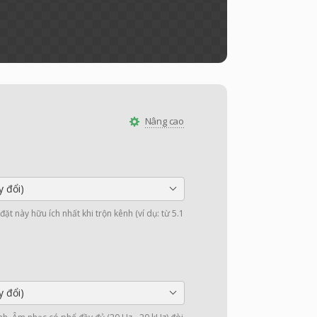
Nâng cao
y đổi)
ặt này hữu ích nhất khi trộn kênh (ví dụ: từ 5.1
y đổi)