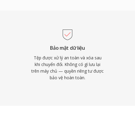
ch vụ phát trực tuyến
cho gói lossless, khẳng
 lợi ích nổi bật khiến
àn bit-for-bit tín hiệu
úng qua Vorbis comments
ổ chức mà không cần tệp
Bảo mật dữ liệu
không có bằng sáng chế
Tệp được xử lý an toàn và xóa sau
 cho nhà phát triển và
khi chuyển đổi. Không có gì lưu lại
trên máy chủ — quyền riêng tư được
bảo vệ hoàn toàn.