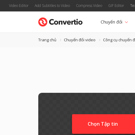
Video Editor
Add Subtitles to Video
Compress Video
GIF Editor
Te
Chuyển đổi
Trang chủ
Chuyển đổi video
Công cụ chuyển đ
Chọn Tập tin