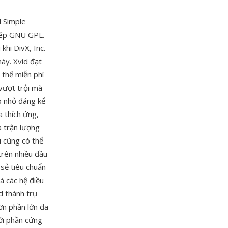
 Simple
phép GNU GPL.
hi DivX, Inc.
ày. Xvid đạt
 thế miễn phí
vượt trội mà
p nhỏ đáng kể
a thích ứng,
a trận lượng
ù cũng có thể
trên nhiều đầu
 sẻ tiêu chuẩn
 các hệ điều
d thành trụ
ơn phần lớn đã
ới phần cứng