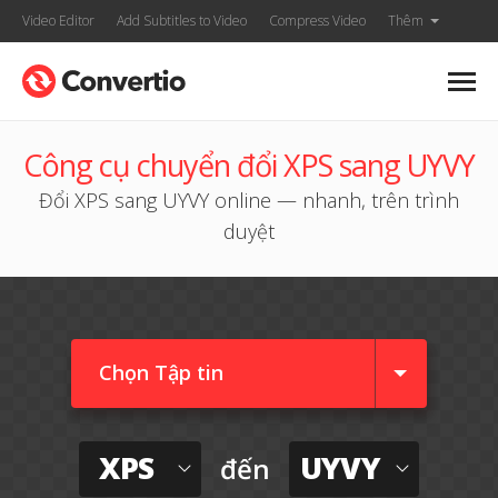
Video Editor
Add Subtitles to Video
Compress Video
Thêm
Công cụ chuyển đổi XPS sang UYVY
Đổi XPS sang UYVY online — nhanh, trên trình
duyệt
Chọn Tập tin
XPS
UYVY
đến