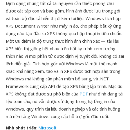
Định dạng nhúng tất cả tài nguyên cần thiết: phông chữ
được cắt tập con và bao gồm, hình ảnh được lưu trong gói
và toàn bộ đặc tả hiển thị đi kèm tài liệu. Windows tích hợp
XPS Document Writer như máy in ảo, cho phép bất kỳ ứng
dụng nào tạo đầu ra XPS thông qua hộp thoại in tiêu chuẩn.
Một ưu điểm là độ trung thực hình ảnh chính xác — tài liệu
XPS hiển thị giống hệt nhau trên bất kỳ trình xem tương
thích nào vì mọi phần tử được định vị tuyệt đối, không có sai
lệch diễn giải. Tích hợp gốc với Windows là một thế mạnh
khác: khả năng xem, tạo và in XPS được tích hợp sẵn trong
Windows mà không cần phần mềm bổ sung, và .NET
Framework cung cấp API để tạo XPS bằng lập trình. Mặc dù
XPS không đạt được sự phổ biến của
PDF
như định dạng tài
liệu toàn cầu, nó vẫn được sử dụng trong hạ tầng in của
Windows, quy trình tài liệu doanh nghiệp và các tình huống
mà nền tảng Windows cung cấp hỗ trợ gốc đầu-cuối.
Nhà phát triển
:
Microsoft