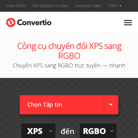
Video Editor
Add Subtitles to Video
Compress Video
Thêm
Công cụ chuyển đổi XPS sang
RGBO
Chuyển XPS sang RGBO trực tuyến — nhanh
Chọn Tập tin
XPS
RGBO
đến