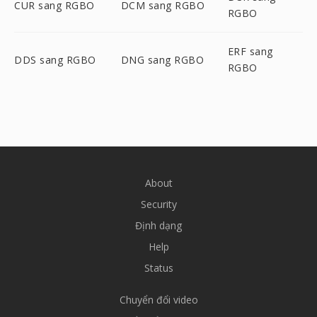
CUR sang RGBO
DCM sang RGBO
RGBO
ERF sang
DDS sang RGBO
DNG sang RGBO
RGBO
About
Security
Định dạng
Help
Status
Chuyển đổi video