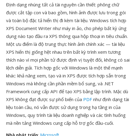
Định dạng nhúng tất cả tài nguyên cần thiết: phông chữ
được cắt tập con và bao gồm, hình ảnh được lưu trong gói
và toàn bộ đặc tả hiển thị đi kèm tài liệu. Windows tích hợp
XPS Document Writer như máy in ảo, cho phép bất kỳ ứng
dụng nào tạo đầu ra XPS thông qua hộp thoại in tiêu chuẩn.
Một ưu điểm là độ trung thực hình ảnh chính xác — tài liệu
XPS hiển thị giống hệt nhau trên bất kỳ trình xem tương
thích nào vì mọi phần tử được định vị tuyệt đối, không có sai
lệch diễn giải. Tích hợp gốc với Windows là một thế mạnh
khác: khả năng xem, tạo và in XPS được tích hợp sẵn trong
Windows mà không cần phần mềm bổ sung, và .NET
Framework cung cấp API để tạo XPS bằng lập trình. Mặc dù
XPS không đạt được sự phổ biến của
PDF
như định dạng tài
liệu toàn cầu, nó vẫn được sử dụng trong hạ tầng in của
Windows, quy trình tài liệu doanh nghiệp và các tình huống
mà nền tảng Windows cung cấp hỗ trợ gốc đầu-cuối.
Nhà phát triển
:
Microsoft