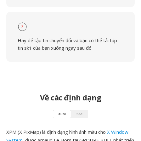
3
Hãy để tập tin chuyển đổi và bạn có thể tải tập
tin sk1 của bạn xuống ngay sau đó
Về các định dạng
XPM
SK1
XPM (X PixMap) là định dạng hình ảnh màu cho
X Window
System
, được Arnaud Le Hors tại GROUPE BULL phát triển