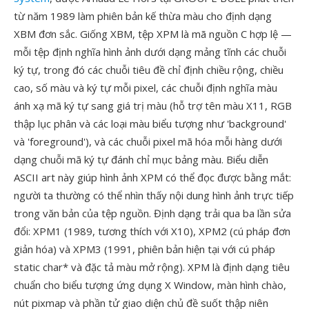
từ năm 1989 làm phiên bản kế thừa màu cho định dạng
XBM đơn sắc. Giống XBM, tệp XPM là mã nguồn C hợp lệ —
mỗi tệp định nghĩa hình ảnh dưới dạng mảng tĩnh các chuỗi
ký tự, trong đó các chuỗi tiêu đề chỉ định chiều rộng, chiều
cao, số màu và ký tự mỗi pixel, các chuỗi định nghĩa màu
ánh xạ mã ký tự sang giá trị màu (hỗ trợ tên màu X11, RGB
thập lục phân và các loại màu biểu tượng như 'background'
và 'foreground'), và các chuỗi pixel mã hóa mỗi hàng dưới
dạng chuỗi mã ký tự đánh chỉ mục bảng màu. Biểu diễn
ASCII art này giúp hình ảnh XPM có thể đọc được bằng mắt:
người ta thường có thể nhìn thấy nội dung hình ảnh trực tiếp
trong văn bản của tệp nguồn. Định dạng trải qua ba lần sửa
đổi: XPM1 (1989, tương thích với X10), XPM2 (cú pháp đơn
giản hóa) và XPM3 (1991, phiên bản hiện tại với cú pháp
static char* và đặc tả màu mở rộng). XPM là định dạng tiêu
chuẩn cho biểu tượng ứng dụng X Window, màn hình chào,
nút pixmap và phần tử giao diện chủ đề suốt thập niên