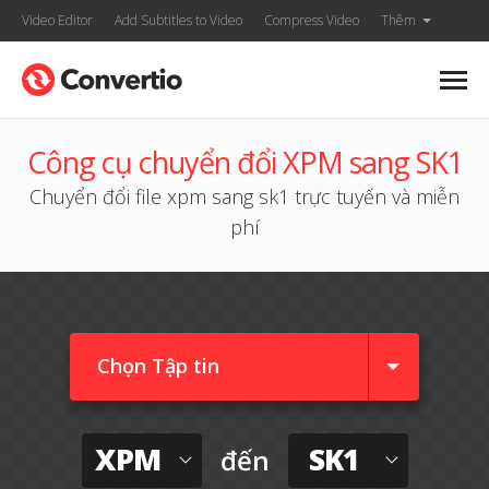
Video Editor
Add Subtitles to Video
Compress Video
Thêm
Công cụ chuyển đổi XPM sang SK1
Chuyển đổi file xpm sang sk1 trực tuyến và miễn
phí
Chọn Tập tin
XPM
SK1
đến