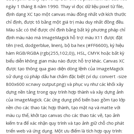
ngày 1 tháng 8 năm 1990. Thay vì đọc dữ liệu pixel từ file,
định dạng XC tạo một canvas màu đồng nhất với kích thước
chỉ định, được tô bằng một giá trị màu duy nhất đồng đều.
Màu sắc có thể được chỉ định bằng bất kỳ phương pháp chỉ
định màu nào mà ImageMagick hỗ trợ: màu X11 được đặt
tên (red, dodgerblue, linen), bộ ba hex (#FF6600), ký hiệu
hàm RGB/RGBA (rgb(255,102,0)), HSL, CMYK hoặc bất kỳ
biểu diễn không gian màu nào được hỗ trợ khác. Canvas XC
được tạo thông qua giao diện dòng lệnh của ImageMagick
sử dụng cú pháp dấu hai chấm đặc biệt (ví dụ: convert -size
800x600 xc:navy output.png) và phục vụ như các khối xây
dựng nền tảng trong quy trình hợp thành và xây dựng ảnh
của ImageMagick. Các ứng dụng phổ biến bao gồm tạo lớp
nền cho các thao tác hợp thành, tạo mặt nạ và matte với
màu cụ thể, khởi tạo canvas cho các thao tác vẽ, tạo ảnh
kiểm tra để xác nhận quy trình và tạo ảnh giữ chỗ cho phát
triển web và ứng dụng. Một ưu điểm là tích hợp quy trình: