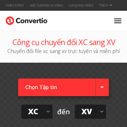
Video Editor
Add Subtitles to Video
Compress Video
Thêm
Công cụ chuyển đổi XC sang XV
Chuyển đổi file xc sang xv trực tuyến và miễn phí
Chọn Tập tin
XC
XV
đến