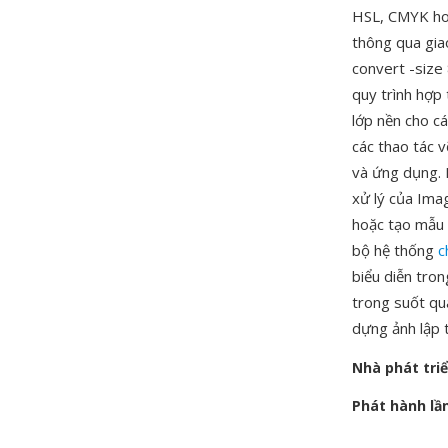
HSL, CMYK hoặ
thông qua gia
convert -size
quy trình hợp
lớp nền cho c
các thao tác v
và ứng dụng. 
xử lý của Ima
hoặc tạo mẫu 
bộ hệ thống
c
biểu diễn tro
trong suốt qu
dựng ảnh lập t
Nhà phát tri
Phát hành lầ