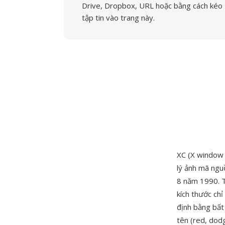
Drive, Dropbox, URL hoặc bằng cách kéo
tập tin vào trang này.
XC (X window 
lý ảnh mã ngu
8 năm 1990. T
kích thước ch
định bằng bất
tên (red, dod