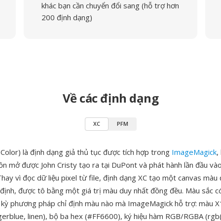
khác bạn cần chuyển đổi sang (hỗ trợ hơn
200 định dạng)
Về các định dạng
XC
PFM
Color) là định dạng giả thủ tục được tích hợp trong
ImageMagick
,
ồn mở được John Cristy tạo ra tại DuPont và phát hành lần đầu và
hay vì đọc dữ liệu pixel từ file, định dạng XC tạo một canvas màu
ỉ định, được tô bằng một giá trị màu duy nhất đồng đều. Màu sắc c
 kỳ phương pháp chỉ định màu nào mà ImageMagick hỗ trợ: màu 
gerblue, linen), bộ ba hex (#FF6600), ký hiệu hàm RGB/RGBA (rgb