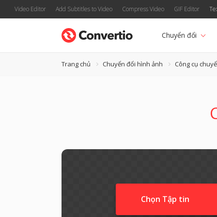
Video Editor
Add Subtitles to Video
Compress Video
GIF Editor
Te
Chuyển đổi
Trang chủ
Chuyển đổi hình ảnh
Công cụ chuyể
C
Chọn Tập tin