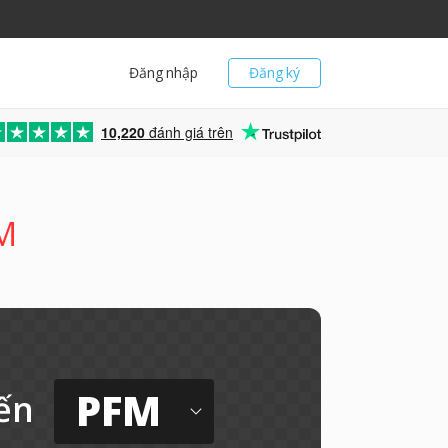
Đăng nhập
Đăng ký
10,220
đánh giá trên
FM
PFM
ến