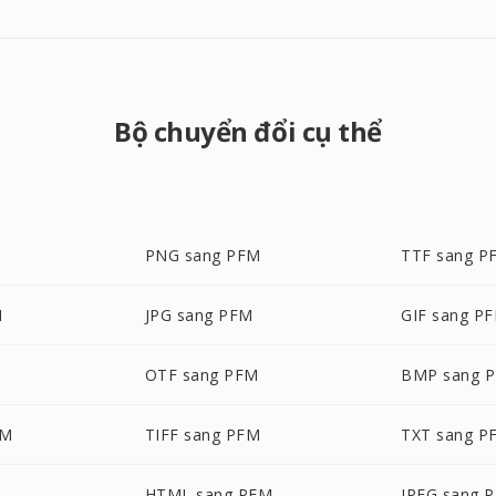
Bộ chuyển đổi cụ thể
M
PNG sang PFM
TTF sang P
M
JPG sang PFM
GIF sang P
OTF sang PFM
BMP sang 
FM
TIFF sang PFM
TXT sang P
M
HTML sang PFM
JPEG sang 