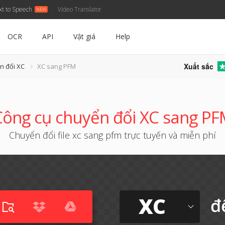
xt to Speech
Video Translator
OCR
API
Vật giá
Help
Xuất sắc
n đổi XC
XC sang PFM
ông cụ chuyển đổi XC sang P
Chuyển đổi file xc sang pfm trực tuyến và miễn phí
XC
đ