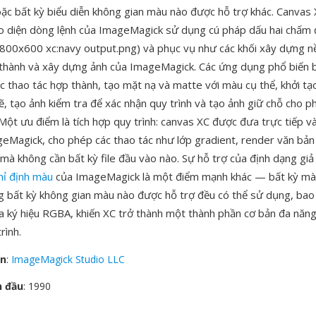
c bất kỳ biểu diễn không gian màu nào được hỗ trợ khác. Canvas
o diện dòng lệnh của ImageMagick sử dụng cú pháp dấu hai chấm đặ
 800x600 xc:navy output.png) và phục vụ như các khối xây dựng n
 thành và xây dựng ảnh của ImageMagick. Các ứng dụng phổ biến
ác thao tác hợp thành, tạo mặt nạ và matte với màu cụ thể, khởi t
ẽ, tạo ảnh kiểm tra để xác nhận quy trình và tạo ảnh giữ chỗ cho p
Một ưu điểm là tích hợp quy trình: canvas XC được đưa trực tiếp và
geMagick, cho phép các thao tác như lớp gradient, render văn bả
mà không cần bất kỳ file đầu vào nào. Sự hỗ trợ của định dạng giả
hỉ định màu
của ImageMagick là một điểm mạnh khác — bất kỳ mà
ng bất kỳ không gian màu nào được hỗ trợ đều có thể sử dụng, b
a ký hiệu RGBA, khiến XC trở thành một thành phần cơ bản đa năn
rình.
ển
:
ImageMagick Studio LLC
n đầu
: 1990