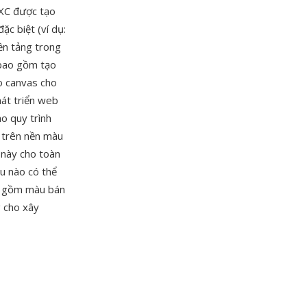
 XC được tạo
c biệt (ví dụ:
ền tảng trong
 bao gồm tạo
ạo canvas cho
hát triển web
o quy trình
n trên nền màu
 này cho toàn
u nào có thể
ao gồm màu bán
g cho xây