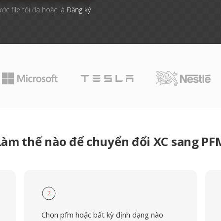
ước file tối đa hoặc là
Đăng ký
Làm thế nào để chuyển đổi XC sang PF
2
Chọn pfm hoặc bất kỳ định dạng nào