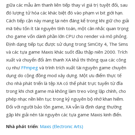
giữa các mẫu âm thanh liên tiếp thay vì giá trị tuyệt đối, sau
đó lượng tử hóa các khác biệt đó vào phạm vi bit giới hạn.
Cách tiếp cận này mang lại nén đáng kể trong khi giữ cho giải
mã tiêu tốn ít tài nguyên tính toán, một cân nhắc quan trọng
cho game vốn dành phần lớn CPU cho render và mô phỏng.
Định dạng tiếp tục được sử dụng trong SimCity 4, The Sims
và các tựa game Maxis khác suốt đầu thập niên 2000. Trích
xuất và chuyển đổi âm thanh XA khả thi thông qua các công
cụ như
FFmpeg
và trình trích xuất tài nguyên game chuyên
dụng do cộng đồng mod xây dựng. Một ưu điểm thực tế
cho nhà phát triển là tệp XA có thể phát trực tuyến từ đĩa
trong khi chơi game mà không làm treo vòng lặp chính, cho
phép nhạc nền liên tục trong kỷ nguyên bộ nhớ khan hiếm.
Đối với người bảo tồn game, XA vẫn là định dạng thường
gặp khi giải nén tài nguyên các tựa game Maxis kinh điển.
Nhà phát triển
:
Maxis (Electronic Arts)