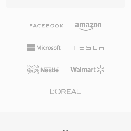
chứa được hầu như mọi codec — AAC, ALAC,
âm thanh XA khả thi thông qua các công cụ
MP3, PCM tuyến tính, IMA ADPCM và nhiều
như FFmpeg và trình trích xuất tài nguyên
hơn nữa — trong một lớp bọc thống nhất. Kiến
game chuyên dụng do cộng đồng mod xây
trúc dựa trên khối lưu trữ âm thanh cùng với
dựng. Một ưu điểm thực tế cho nhà phát triển
siêu dữ liệu phong phú bao gồm bố trí kênh,
là tệp XA có thể phát trực tuyến từ đĩa trong
vùng đánh dấu, chú thích và dữ liệu MIDI. Ưu
khi chơi game mà không làm treo vòng lặp
điểm nổi bật là khả năng xử lý bản ghi cực dài:
chính, cho phép nhạc nền liên tục trong kỷ
phát thanh viên và kỹ thuật viên thu âm thực
nguyên bộ nhớ khan hiếm. Đối với người bảo
địa có thể ghi hàng giờ âm thanh liên tục mà
tồn game, XA vẫn là định dạng thường gặp khi
không lo giới hạn kích thước. Hỗ trợ codec linh
giải nén tài nguyên các tựa game Maxis kinh
hoạt là thế mạnh khác, vì một container hoạt
điển.
động cho dù nội dung là lossless 24-bit/192 kHz
độ phân giải cao hay giọng nói nén. Framework
Core Audio của Apple cung cấp hỗ trợ gốc trên
macOS và iOS, đảm bảo phát lại độ trễ thấp
trong các ứng dụng chuyên nghiệp như Logic