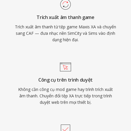
Pro và Final Cut Pro. Cho các quy trình làm việc
trong hệ sinh thái Apple đòi hỏi cả tính đa dụng
Trích xuất âm thanh game
và quy mô, CAF là lựa chọn cực kỳ mạnh mẽ.
Trích xuất âm thanh từ tệp game Maxis XA và chuyển
sang CAF — đưa nhạc nền SimCity và Sims vào định
dạng hiện đại.
Công cụ trên trình duyệt
Không cần công cụ mod game hay trình trích xuất
âm thanh. Chuyển đổi tệp XA trực tiếp trong trình
duyệt web trên mọi thiết bị.