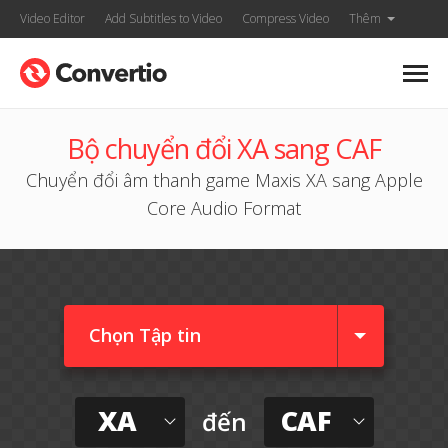
Video Editor
Add Subtitles to Video
Compress Video
Thêm
Bộ chuyển đổi XA sang CAF
Chuyển đổi âm thanh game Maxis XA sang Apple
Core Audio Format
Chọn Tập tin
XA
CAF
đến