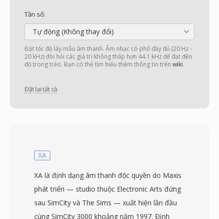
Tần số:
Tự động (Không thay đổi)
Đặt tốc độ lấy mẫu âm thanh. Âm nhạc có phổ đầy đủ (20 Hz -
20 kHz) đòi hỏi các giá trị không thấp hơn 44.1 kHz để đạt đến
độ trong trẻo. Bạn có thể tìm hiểu thêm thông tin trên
wiki
.
Đặt lại tất cả
XA
XA là định dạng âm thanh độc quyền do Maxis
phát triển — studio thuộc Electronic Arts đứng
sau SimCity và The Sims — xuất hiện lần đầu
cùng SimCity 3000 khoảng năm 1997. Định