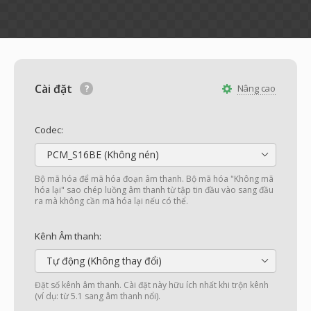
Cài đặt
Nâng cao
Codec:
PCM_S16BE (Không nén)
Bộ mã hóa để mã hóa đoạn âm thanh. Bộ mã hóa "Không mã
hóa lại" sao chép luồng âm thanh từ tập tin đầu vào sang đầu
ra mà không cần mã hóa lại nếu có thể.
Kênh Âm thanh:
Tự động (Không thay đổi)
Đặt số kênh âm thanh. Cài đặt này hữu ích nhất khi trộn kênh
(ví dụ: từ 5.1 sang âm thanh nổi).