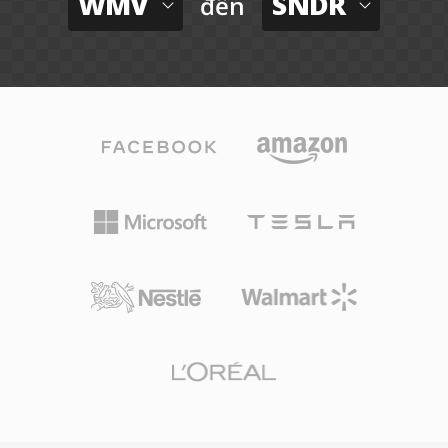
WMV
SNDR
đến