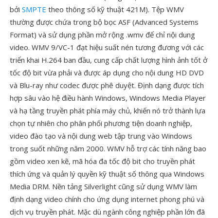
bởi
SMPTE
theo thông số kỹ thuật 421M). Tệp WMV
thường được chứa trong bộ bọc ASF (Advanced Systems
Format) và sử dụng phần mở rộng .wmv để chỉ nội dung
video. WMV 9/VC-1 đạt hiệu suất nén tương đương với các
triển khai H.264 ban đầu, cung cấp chất lượng hình ảnh tốt ở
tốc độ bit vừa phải và được áp dụng cho nội dung HD DVD
và Blu-ray như codec được phê duyệt. Định dạng được tích
hợp sâu vào hệ điều hành Windows, Windows Media Player
và hạ tầng truyền phát phía máy chủ, khiến nó trở thành lựa
chọn tự nhiên cho phân phối phương tiện doanh nghiệp,
video đào tạo và nội dung web tập trung vào Windows
trong suốt những năm 2000. WMV hỗ trợ các tính năng bao
gồm video xen kẽ, mã hóa đa tốc độ bit cho truyền phát
thích ứng và quản lý quyền kỹ thuật số thông qua Windows
Media DRM. Nền tảng Silverlight cũng sử dụng WMV làm
định dạng video chính cho ứng dụng internet phong phú và
dịch vụ truyền phát. Mặc dù ngành công nghiệp phần lớn đã