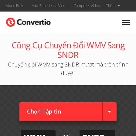
Video Editor
Add Subtitles to Video
Compress Video
Thêm
Công Cụ Chuyển Đổi WMV Sang
SNDR
Chuyển đổi WMV sang SNDR mượt mà trên trình
duyệt
Chọn Tập tin