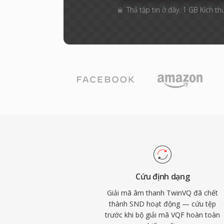
Thả tập tin ở đây. 1 GB Kích th
Cứu định dạng
Giải mã âm thanh TwinVQ đã chết
thành SND hoạt động — cứu tệp
trước khi bộ giải mã VQF hoàn toàn