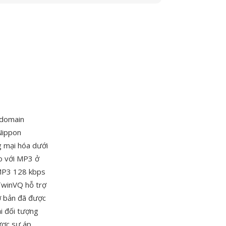
domain
Nippon
 mại hóa dưới
o với MP3 ở
MP3 128 kbps
 TwinVQ hỗ trợ
cơ bản đã được
i đối tượng
ược sự áp