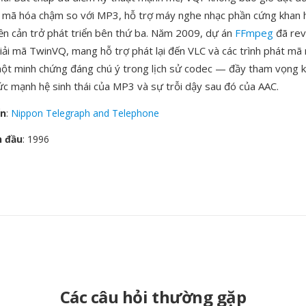
: mã hóa chậm so với MP3, hỗ trợ máy nghe nhạc phần cứng khan 
n cản trở phát triển bên thứ ba. Năm 2009, dự án
FFmpeg
đã rev
iải mã TwinVQ, mang hỗ trợ phát lại đến VLC và các trình phát m
một minh chứng đáng chú ý trong lịch sử codec — đầy tham vọng 
sức mạnh hệ sinh thái của MP3 và sự trỗi dậy sau đó của AAC.
ển
:
Nippon Telegraph and Telephone
n đầu
: 1996
Các câu hỏi thường gặp