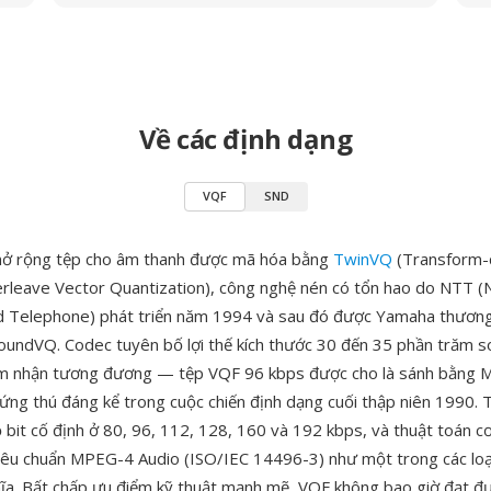
Về các định dạng
VQF
SND
mở rộng tệp cho âm thanh được mã hóa bằng
TwinVQ
(Transform-
rleave Vector Quantization), công nghệ nén có tổn hao do NTT (
d Telephone) phát triển năm 1994 và sau đó được Yamaha thương
oundVQ. Codec tuyên bố lợi thế kích thước 30 đến 35 phần trăm s
ảm nhận tương đương — tệp VQF 96 kbps được cho là sánh bằng 
ứng thú đáng kể trong cuộc chiến định dạng cuối thập niên 1990.
 bit cố định ở 80, 96, 112, 128, 160 và 192 kbps, và thuật toán 
tiêu chuẩn MPEG-4 Audio (ISO/IEC 14496-3) như một trong các loạ
ĩa. Bất chấp ưu điểm kỹ thuật mạnh mẽ, VQF không bao giờ đạt đ