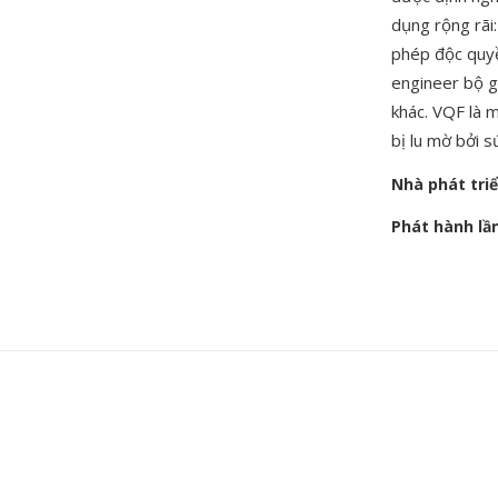
dụng rộng rãi
phép độc quyề
engineer bộ g
khác. VQF là 
bị lu mờ bởi 
Nhà phát tri
Phát hành lầ