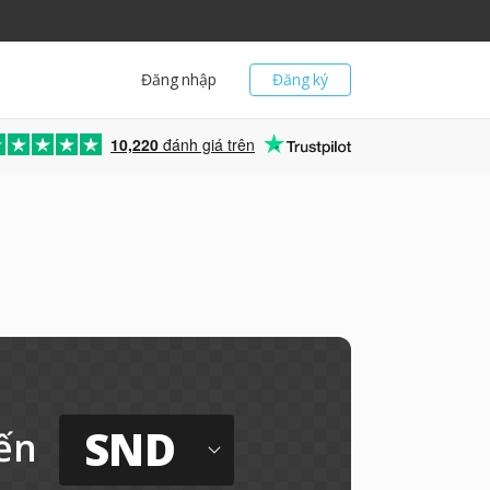
Đăng nhập
Đăng ký
10,220
đánh giá trên
SND
ến