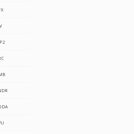
PX
V
P2
RC
AMB
SNDR
CDDA
VU