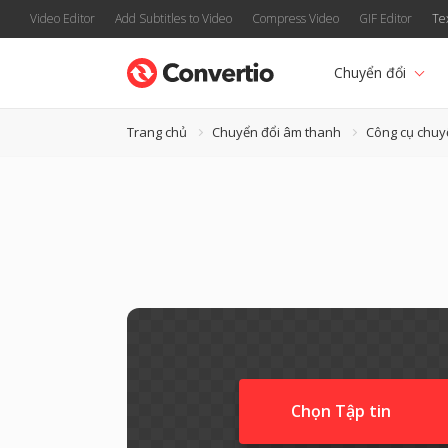
Video Editor
Add Subtitles to Video
Compress Video
GIF Editor
Te
Chuyển đổi
Trang chủ
Chuyển đổi âm thanh
Công cụ chuy
Chọn Tập tin