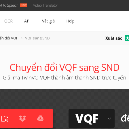
xt to Speech
Video Translator
OCR
API
Vật giá
Help
Xuất sắc
ển đổi VQF
VQF sang SND
Chuyển đổi VQF sang SND
Giải mã TwinVQ VQF thành âm thanh SND trực tuyến
VQF
đ