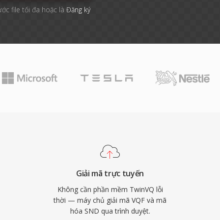
ước file tối đa hoặc là
Đăng ký
Giải mã trực tuyến
Không cần phần mềm TwinVQ lỗi
thời — máy chủ giải mã VQF và mã
hóa SND qua trình duyệt.