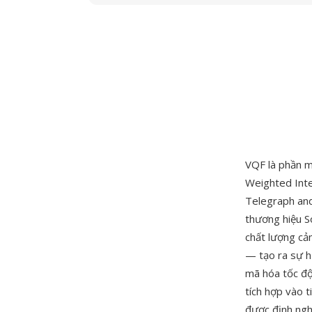
VQF là phần 
Weighted Inte
Telegraph an
thương hiệu S
chất lượng c
— tạo ra sự h
mã hóa tốc độ
tích hợp vào 
được định ngh