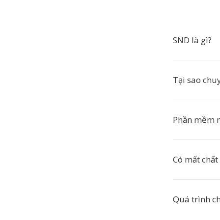
SND là gì?
Tại sao chu
Phần mềm n
Có mất chất
Quá trình c