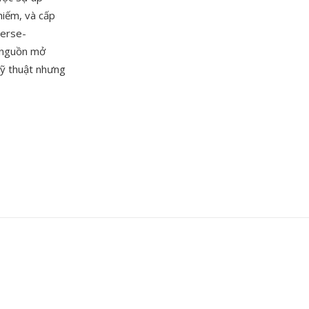
hiếm, và cấp
erse-
ã nguồn mở
kỹ thuật nhưng