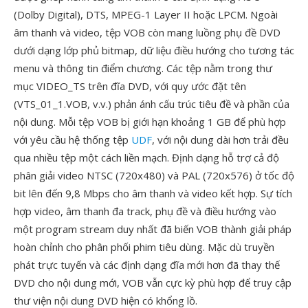
(Dolby Digital), DTS, MPEG-1 Layer II hoặc LPCM. Ngoài
âm thanh và video, tệp VOB còn mang luồng phụ đề DVD
dưới dạng lớp phủ bitmap, dữ liệu điều hướng cho tương tác
menu và thông tin điểm chương. Các tệp nằm trong thư
mục VIDEO_TS trên đĩa DVD, với quy ước đặt tên
(VTS_01_1.VOB, v.v.) phản ánh cấu trúc tiêu đề và phần của
nội dung. Mỗi tệp VOB bị giới hạn khoảng 1 GB để phù hợp
với yêu cầu hệ thống tệp
UDF
, với nội dung dài hơn trải đều
qua nhiều tệp một cách liền mạch. Định dạng hỗ trợ cả độ
phân giải video NTSC (720x480) và PAL (720x576) ở tốc độ
bit lên đến 9,8 Mbps cho âm thanh và video kết hợp. Sự tích
hợp video, âm thanh đa track, phụ đề và điều hướng vào
một program stream duy nhất đã biến VOB thành giải pháp
hoàn chỉnh cho phân phối phim tiêu dùng. Mặc dù truyền
phát trực tuyến và các định dạng đĩa mới hơn đã thay thế
DVD cho nội dung mới, VOB vẫn cực kỳ phù hợp để truy cập
thư viện nội dung DVD hiện có khổng lồ.