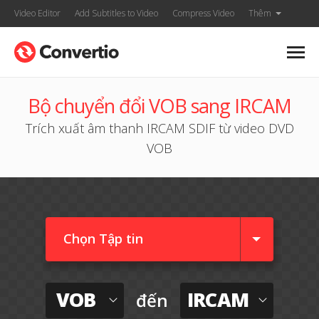
Video Editor
Add Subtitles to Video
Compress Video
Thêm
Bộ chuyển đổi VOB sang IRCAM
Trích xuất âm thanh IRCAM SDIF từ video DVD
VOB
Chọn Tập tin
VOB
IRCAM
đến