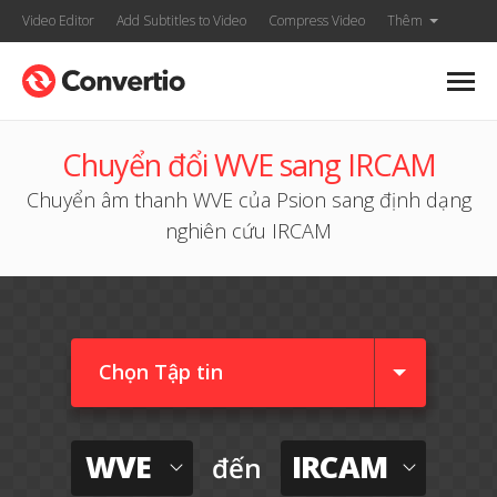
Video Editor
Add Subtitles to Video
Compress Video
Thêm
Chuyển đổi WVE sang IRCAM
Chuyển âm thanh WVE của Psion sang định dạng
nghiên cứu IRCAM
Chọn Tập tin
WVE
IRCAM
đến