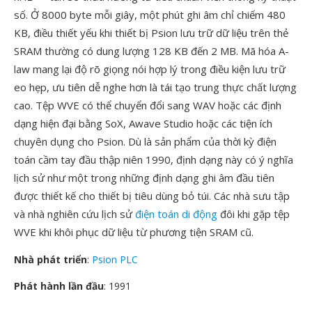
số. Ở 8000 byte mỗi giây, một phút ghi âm chỉ chiếm 480
KB, điều thiết yếu khi thiết bị Psion lưu trữ dữ liệu trên thẻ
SRAM thường có dung lượng 128 KB đến 2 MB. Mã hóa A-
law mang lại độ rõ giọng nói hợp lý trong điều kiện lưu trữ
eo hẹp, ưu tiên dễ nghe hơn là tái tạo trung thực chất lượng
cao. Tệp WVE có thể chuyển đổi sang WAV hoặc các định
dạng hiện đại bằng SoX, Awave Studio hoặc các tiện ích
chuyên dụng cho Psion. Dù là sản phẩm của thời kỳ điện
toán cầm tay đầu thập niên 1990, định dạng này có ý nghĩa
lịch sử như một trong những định dạng ghi âm đầu tiên
được thiết kế cho thiết bị tiêu dùng bỏ túi. Các nhà sưu tập
và nhà nghiên cứu lịch sử
điện toán di động
đôi khi gặp tệp
WVE khi khôi phục dữ liệu từ phương tiện SRAM cũ.
Nhà phát triển
:
Psion PLC
Phát hành lần đầu
: 1991