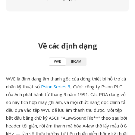
Về các định dạng
WVE
IRCAM
WVE là định dạng âm thanh gốc của dòng thiết bị hỗ trợ cá
nhân kỹ thuật số
Psion Series 3
, được công ty Psion PLC
của Anh phát hành từ tháng 9 năm 1991. Các PDA dạng vỏ
sò này tích hợp máy ghi âm, và mọi chức năng đọc chính tả
đều dựa vào tệp WVE để lưu âm thanh thu được. Mỗi tệp
bắt đầu bằng chữ ký ASCII "ALawSoundFile**" theo sau bởi
header tối giản, rồi âm thanh mã hóa A-law thô lấy mẫu ở 8
kHz — tần số thừa hưởng từ tiêu chuẩn viễn thông kỹ thuật