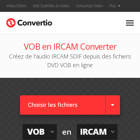
Video Editor
Add Subtitles to Video
Compress Video
Plus
VOB en IRCAM Converter
Créez de l'audio IRCAM SDIF depuis des fichiers
DVD VOB en ligne
Choisir les fichiers
VOB
IRCAM
en