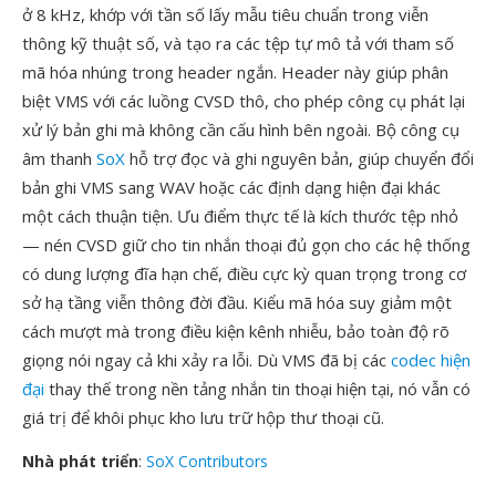
ở 8 kHz, khớp với tần số lấy mẫu tiêu chuẩn trong viễn
thông kỹ thuật số, và tạo ra các tệp tự mô tả với tham số
mã hóa nhúng trong header ngắn. Header này giúp phân
biệt VMS với các luồng CVSD thô, cho phép công cụ phát lại
xử lý bản ghi mà không cần cấu hình bên ngoài. Bộ công cụ
âm thanh
SoX
hỗ trợ đọc và ghi nguyên bản, giúp chuyển đổi
bản ghi VMS sang WAV hoặc các định dạng hiện đại khác
một cách thuận tiện. Ưu điểm thực tế là kích thước tệp nhỏ
— nén CVSD giữ cho tin nhắn thoại đủ gọn cho các hệ thống
có dung lượng đĩa hạn chế, điều cực kỳ quan trọng trong cơ
sở hạ tầng viễn thông đời đầu. Kiểu mã hóa suy giảm một
cách mượt mà trong điều kiện kênh nhiễu, bảo toàn độ rõ
giọng nói ngay cả khi xảy ra lỗi. Dù VMS đã bị các
codec hiện
đại
thay thế trong nền tảng nhắn tin thoại hiện tại, nó vẫn có
giá trị để khôi phục kho lưu trữ hộp thư thoại cũ.
Nhà phát triển
:
SoX Contributors