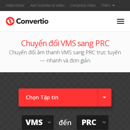
Video Editor
Add Subtitles to Video
Compress Video
Thêm
Chuyển đổi VMS sang PRC
Chuyển đổi âm thanh VMS sang PRC trực tuyến
— nhanh và đơn giản
Chọn Tập tin
VMS
PRC
đến